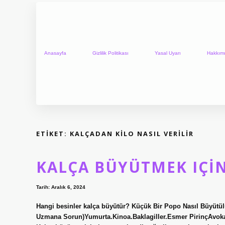
Anasayfa
Gizlilik Politikası
Yasal Uyarı
Hakkım
ETIKET:
KALÇADAN KILO NASIL VERILIR
KALÇA BÜYÜTMEK IÇIN
Tarih: Aralık 6, 2024
Hangi besinler kalça büyütür? Küçük Bir Popo Nasıl Büyütü
Uzmana Sorun)Yumurta.Kinoa.Baklagiller.Esmer PirinçAvoka