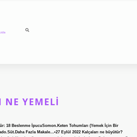
ızda
 NE YEMELI
lür: 18 Beslenme İpucuSomon.Keten Tohumları (Yemek İçin Bir
do.Süt.Daha Fazla Makale…•27 Eylül 2022 Kalçaları ne büyütür?