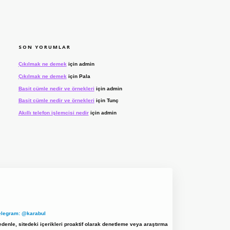
SON YORUMLAR
Çıkılmak ne demek
için
admin
Çıkılmak ne demek
için
Pala
Basit cümle nedir ve örnekleri
için
admin
Basit cümle nedir ve örnekleri
için
Tunç
Akıllı telefon işlemcisi nedir
için
admin
elegram: @karabul
denle, sitedeki içerikleri proaktif olarak denetleme veya araştırma