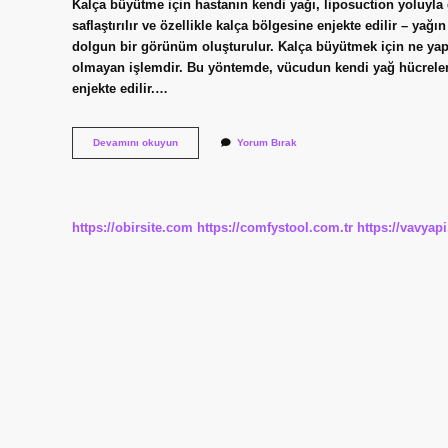
Kalça büyütme için hastanın kendi yağı, liposuction yoluyla d
saflaştırılır ve özellikle kalça bölgesine enjekte edilir – yağ
dolgun bir görünüm oluşturulur. Kalça büyütmek için ne yap
olmayan işlemdir. Bu yöntemde, vücudun kendi yağ hücreleri 
enjekte edilir.…
Kalça
Devamını okuyun
Yorum Bırak
Büyütmek
Için
Ne
Yemeli
https://obirsite.com
https://comfystool.com.tr
https://vavyap