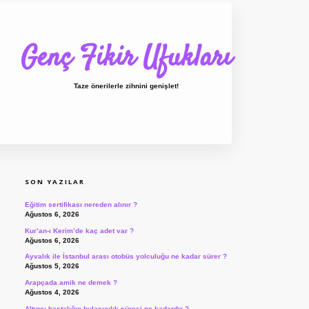
Genç Fikir Ufukları
Taze önerilerle zihnini genişlet!
SIDEBAR
ilbet giriş
ilbet
ilbet giriş adresi
www.bet
SON YAZILAR
Eğitim sertifikası nereden alınır ?
Ağustos 6, 2026
Kur’an-ı Kerim’de kaç adet var ?
Ağustos 6, 2026
Ayvalık ile İstanbul arası otobüs yolculuğu ne kadar sürer ?
Ağustos 5, 2026
Arapçada amik ne demek ?
Ağustos 4, 2026
Altıncı hastalığın bulaşıcılık süresi ne kadardır ?