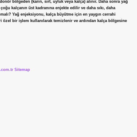
onör bölgeden (karın, sırt, uyluk veya kalça) alınır. Daha sonra yağ
ın çoğu kalçanın üst kadranına enjekte edilir ve daha sıkı, daha
malı? Yağ enjeksiyonu, kalça büyütme için en yaygın cerrahi
özel bir işlem kullanılarak temizlenir ve ardından kalça bölgesine
i.com.tr
Sitemap