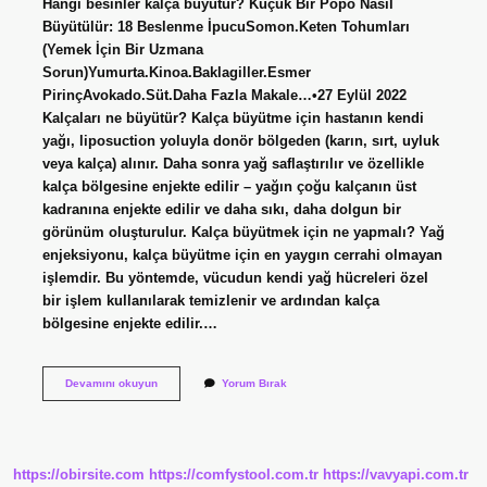
Hangi besinler kalça büyütür? Küçük Bir Popo Nasıl
Büyütülür: 18 Beslenme İpucuSomon.Keten Tohumları
(Yemek İçin Bir Uzmana
Sorun)Yumurta.Kinoa.Baklagiller.Esmer
PirinçAvokado.Süt.Daha Fazla Makale…•27 Eylül 2022
Kalçaları ne büyütür? Kalça büyütme için hastanın kendi
yağı, liposuction yoluyla donör bölgeden (karın, sırt, uyluk
veya kalça) alınır. Daha sonra yağ saflaştırılır ve özellikle
kalça bölgesine enjekte edilir – yağın çoğu kalçanın üst
kadranına enjekte edilir ve daha sıkı, daha dolgun bir
görünüm oluşturulur. Kalça büyütmek için ne yapmalı? Yağ
enjeksiyonu, kalça büyütme için en yaygın cerrahi olmayan
işlemdir. Bu yöntemde, vücudun kendi yağ hücreleri özel
bir işlem kullanılarak temizlenir ve ardından kalça
bölgesine enjekte edilir.…
Kalça
Devamını okuyun
Yorum Bırak
Büyütmek
Için
Ne
Yemeli
https://obirsite.com
https://comfystool.com.tr
https://vavyapi.com.tr