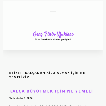
menüyü
Anasayfa
Gizlilik Politikası
Yasal Uyarı
aç
Hakkımızda
Genç Fikir Ufukları
Taze önerilerle zihnini genişlet!
ETIKET:
KALÇADAN KILO ALMAK IÇIN NE
YEMELIYIM
KALÇA BÜYÜTMEK IÇIN NE YEMELI
Tarih: Aralık 6, 2024