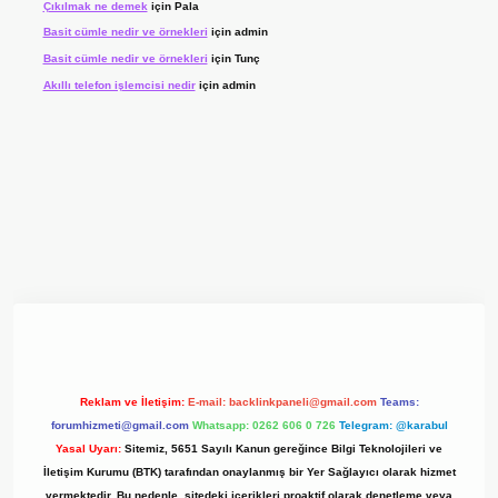
Çıkılmak ne demek
için
Pala
Basit cümle nedir ve örnekleri
için
admin
Basit cümle nedir ve örnekleri
için
Tunç
Akıllı telefon işlemcisi nedir
için
admin
 giriş adresi
www.betexper.xyz/
Reklam ve İletişim:
E-mail:
backlinkpaneli@gmail.com
Teams:
forumhizmeti@gmail.com
Whatsapp: 0262 606 0 726
Telegram: @karabul
Yasal Uyarı:
Sitemiz, 5651 Sayılı Kanun gereğince Bilgi Teknolojileri ve
İletişim Kurumu (BTK) tarafından onaylanmış bir Yer Sağlayıcı olarak hizmet
vermektedir. Bu nedenle, sitedeki içerikleri proaktif olarak denetleme veya