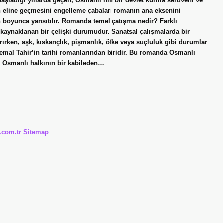
şladığı yıllarda geçen, Osmanlı’nın bir devlet kurma serüveni ve
in eline geçmesini engelleme çabaları romanın ana eksenini
boyunca yansıtılır. Romanda temel çatışma nedir? Farklı
 kaynaklanan bir çelişki durumudur. Sanatsal çalışmalarda bir
rırken, aşk, kıskançlık, pişmanlık, öfke veya suçluluk gibi durumlar
emal Tahir’in tarihi romanlarından biridir. Bu romanda Osmanlı
, Osmanlı halkının bir kabileden…
i.com.tr
Sitemap