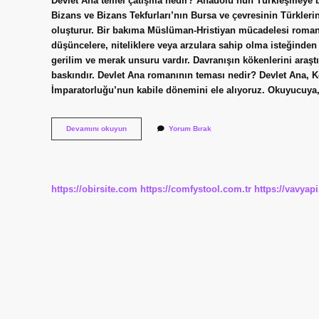
Devlet Ana temel çatışma nedir? Anadolu’nun Türkleşmeye ba
Bizans ve Bizans Tekfurları’nın Bursa ve çevresinin Türkler
oluşturur. Bir bakıma Müslüman-Hristiyan mücadelesi roman 
düşüncelere, niteliklere veya arzulara sahip olma isteğinden
gerilim ve merak unsuru vardır. Davranışın kökenlerini araştı
baskındır. Devlet Ana romanının teması nedir? Devlet Ana, K
İmparatorluğu’nun kabile dönemini ele alıyoruz. Okuyucuya
Devlet
Devamını okuyun
Yorum Bırak
Ana
Romanının
Temel
Çatışma
Nedir
https://obirsite.com
https://comfystool.com.tr
https://vavyap