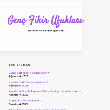
Genç Fikir Ufukları
Taze önerilerle zihnini genişlet!
SIDEBAR
ilbet giriş
ilbet
ilbet 
SON YAZILAR
Eğitim sertifikası nereden alınır ?
Ağustos 6, 2026
Kur’an-ı Kerim’de kaç adet var ?
Ağustos 6, 2026
Ayvalık ile İstanbul arası otobüs yolculuğu ne kadar sürer ?
Ağustos 5, 2026
Arapçada amik ne demek ?
Ağustos 4, 2026
Altıncı hastalığın bulaşıcılık süresi ne kadardır ?