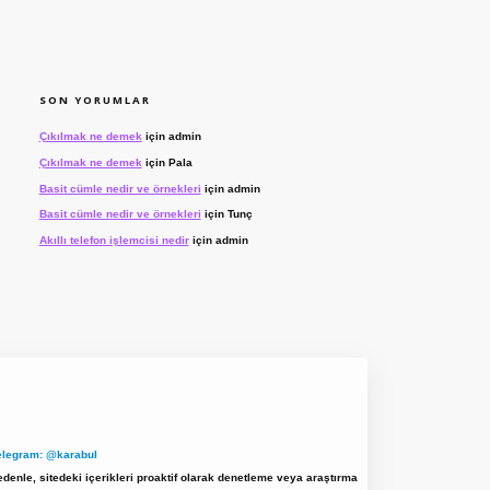
SON YORUMLAR
Çıkılmak ne demek
için
admin
Çıkılmak ne demek
için
Pala
Basit cümle nedir ve örnekleri
için
admin
Basit cümle nedir ve örnekleri
için
Tunç
Akıllı telefon işlemcisi nedir
için
admin
elegram: @karabul
denle, sitedeki içerikleri proaktif olarak denetleme veya araştırma