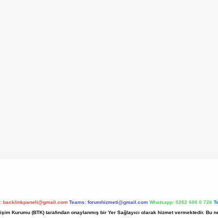
l:
backlinkpaneli@gmail.com
Teams:
forumhizmeti@gmail.com
Whatsapp: 0262 606 0 726
T
etişim Kurumu (BTK) tarafından onaylanmış bir Yer Sağlayıcı olarak hizmet vermektedir. Bu ne