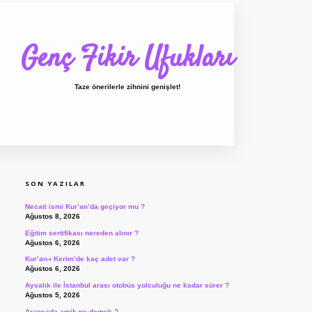
Genç Fikir Ufukları
Taze önerilerle zihnini genişlet!
SIDEBAR
ilbet giriş
ilbet
ilbet giriş adresi
www.bete
SON YAZILAR
Necati ismi Kur’an’da geçiyor mu ?
Ağustos 8, 2026
Eğitim sertifikası nereden alınır ?
Ağustos 6, 2026
Kur’an-ı Kerim’de kaç adet var ?
Ağustos 6, 2026
Ayvalık ile İstanbul arası otobüs yolculuğu ne kadar sürer ?
Ağustos 5, 2026
Arapçada amik ne demek ?