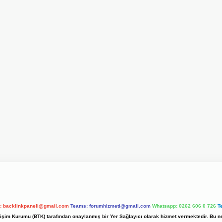
l:
backlinkpaneli@gmail.com
Teams:
forumhizmeti@gmail.com
Whatsapp: 0262 606 0 726
T
etişim Kurumu (BTK) tarafından onaylanmış bir Yer Sağlayıcı olarak hizmet vermektedir. Bu ne