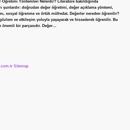
er Öğretimi Yöntemleri Nelerdir? Literatüre bakıldığında
arı şunlardır: doğrudan değer öğretimi, değer açıklama yöntemi,
mı, sosyal öğrenme ve örtük müfredat. Değerler nereden öğrenilir?
, gözlem ve etkileşim yoluyla yaşayarak ve hissederek öğrenilir. Bu
n önemli bir parçasıdır. Değer…
i.com.tr
Sitemap