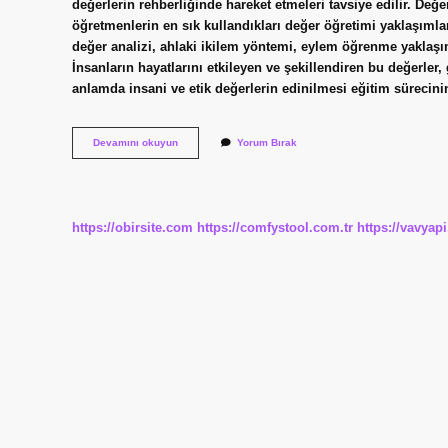
değerlerin rehberliğinde hareket etmeleri tavsiye edilir. Değ
öğretmenlerin en sık kullandıkları değer öğretimi yaklaşıml
değer analizi, ahlaki ikilem yöntemi, eylem öğrenme yaklaşı
İnsanların hayatlarını etkileyen ve şekillendiren bu değerler
anlamda insani ve etik değerlerin edinilmesi eğitim sürecini
Değer
Devamını okuyun
Yorum Bırak
Nasıl
Öğretilir
https://obirsite.com
https://comfystool.com.tr
https://vavyap