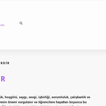
ızda
ERDIR
IR
, hoşgörü, saygı, sevgi, işbirliği, sorumluluk, çalışkanlık ve
güvenin önemi vurgulanır ve öğrencilere hayatları boyunca bu