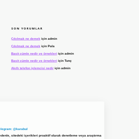
SON YORUMLAR
Çıkılmak ne demek
için
admin
Çıkılmak ne demek
için
Pala
Basit cümle nedir ve örnekleri
için
admin
Basit cümle nedir ve örnekleri
için
Tunç
Akıllı telefon işlemcisi nedir
için
admin
elegram: @karabul
denle, sitedeki içerikleri proaktif olarak denetleme veya araştırma