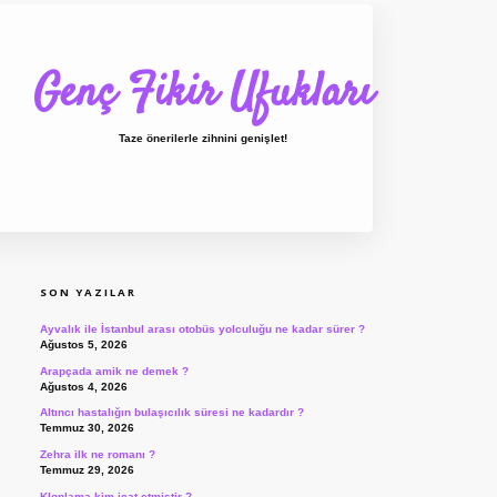
Genç Fikir Ufukları
Taze önerilerle zihnini genişlet!
SIDEBAR
ilbet giriş
ilbet
ilbet giriş adresi
www.bete
SON YAZILAR
Ayvalık ile İstanbul arası otobüs yolculuğu ne kadar sürer ?
Ağustos 5, 2026
Arapçada amik ne demek ?
Ağustos 4, 2026
Altıncı hastalığın bulaşıcılık süresi ne kadardır ?
Temmuz 30, 2026
Zehra ilk ne romanı ?
Temmuz 29, 2026
Klonlama kim icat etmiştir ?