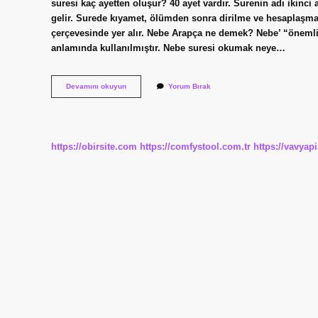
suresi kaç ayetten oluşur? 40 ayet vardır. Surenin adı ikinc
gelir. Surede kıyamet, ölümden sonra dirilme ve hesaplaşma
çerçevesinde yer alır. Nebe Arapça ne demek? Nebe’ “önemli 
anlamında kullanılmıştır. Nebe suresi okumak neye…
Nebe
Devamını okuyun
Yorum Bırak
Suresi
Kac
Harf
https://obirsite.com
https://comfystool.com.tr
https://vavyap