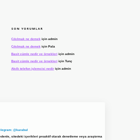
SON YORUMLAR
Çıkılmak ne demek
için
admin
Çıkılmak ne demek
için
Pala
Basit cümle nedir ve örnekleri
için
admin
Basit cümle nedir ve örnekleri
için
Tunç
Akıllı telefon işlemcisi nedir
için
admin
elegram: @karabul
denle, sitedeki içerikleri proaktif olarak denetleme veya araştırma