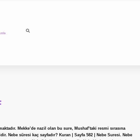
ızda
F
maktadır. Mekke’de nazil olan bu sure, Mushaf’taki resmi sırasına
idir. Nebe süresi kaç sayfadır? Kuran | Sayfa 582 | Nebe Suresi. Nebe