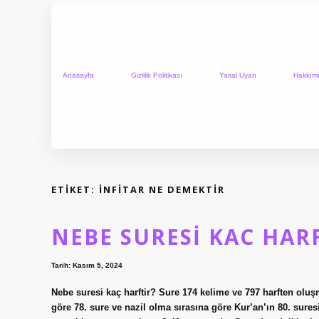
Anasayfa
Gizlilik Politikası
Yasal Uyarı
Hakkım
ETIKET:
İNFITAR NE DEMEKTIR
NEBE SURESI KAC HAR
Tarih: Kasım 5, 2024
Nebe suresi kaç harftir? Sure 174 kelime ve 797 harften oluş
göre 78. sure ve nazil olma sırasına göre Kur’an’ın 80. sures