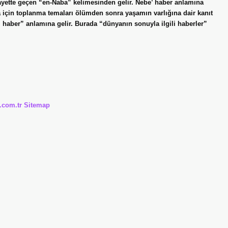
i ayette geçen “en-Naba” kelimesinden gelir. Nebe’ haber anlamına
 için toplanma temaları ölümden sonra yaşamın varlığına dair kanıt
haber” anlamına gelir. Burada “dünyanın sonuyla ilgili haberler”
i.com.tr
Sitemap