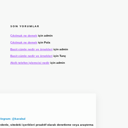
SON YORUMLAR
Çıkılmak ne demek
için
admin
Çıkılmak ne demek
için
Pala
Basit cümle nedir ve örnekleri
için
admin
Basit cümle nedir ve örnekleri
için
Tunç
Akıllı telefon işlemcisi nedir
için
admin
elegram: @karabul
denle, sitedeki içerikleri proaktif olarak denetleme veya araştırma