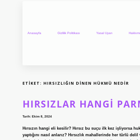
Anasayfa
Gizlilik Politikası
Yasal Uyarı
Hakkım
ETIKET:
HIRSIZLIĞIN DINEN HÜKMÜ NEDIR
HIRSIZLAR HANGI PAR
Tarih: Ekim 8, 2024
Hırsızın hangi eli kesilir? Hırsız bu suçu ilk kez işliyorsa hu
yaptığını nasıl anlarız? Hırsızlık mahallerinde her türlü delil