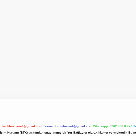
l:
backlinkpaneli@gmail.com
Teams:
forumhizmeti@gmail.com
Whatsapp: 0262 606 0 726
T
etişim Kurumu (BTK) tarafından onaylanmış bir Yer Sağlayıcı olarak hizmet vermektedir. Bu ne