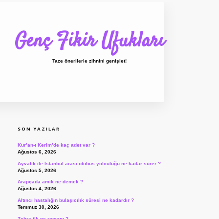
Genç Fikir Ufukları
Taze önerilerle zihnini genişlet!
SIDEBAR
ilbet giriş
ilbet
ilbet giriş adresi
www.bet
SON YAZILAR
Kur’an-ı Kerim’de kaç adet var ?
Ağustos 6, 2026
Ayvalık ile İstanbul arası otobüs yolculuğu ne kadar sürer ?
Ağustos 5, 2026
Arapçada amik ne demek ?
Ağustos 4, 2026
Altıncı hastalığın bulaşıcılık süresi ne kadardır ?
Temmuz 30, 2026
Zehra ilk ne romanı ?