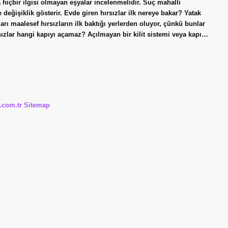
a hiçbir ilgisi olmayan eşyalar incelenmelidir. Suç mahalli
e değişiklik gösterir. Evde giren hırsızlar ilk nereye bakar? Yatak
ları maalesef hırsızların ilk baktığı yerlerden oluyor, çünkü bunlar
sızlar hangi kapıyı açamaz? Açılmayan bir kilit sistemi veya kapı…
i.com.tr
Sitemap