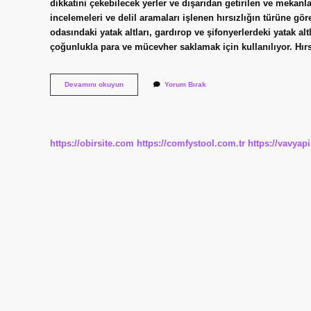
dikkatini çekebilecek yerler ve dışarıdan getirilen ve mekanl
incelemeleri ve delil aramaları işlenen hırsızlığın türüne gör
odasındaki yatak altları, gardırop ve şifonyerlerdeki yatak alt
çoğunlukla para ve mücevher saklamak için kullanılıyor. Hır
Hırsızlar
Devamını okuyun
Yorum Bırak
Hangi
Parmağını
Keser
https://obirsite.com
https://comfystool.com.tr
https://vavyap