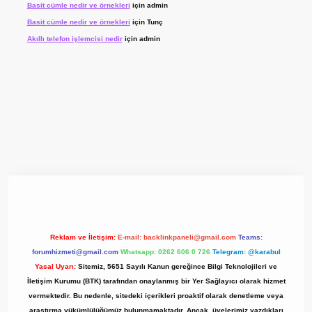
Basit cümle nedir ve örnekleri
için
admin
Basit cümle nedir ve örnekleri
için
Tunç
Akıllı telefon işlemcisi nedir
için
admin
 giriş adresi
www.betexper.xyz/
Reklam ve İletişim:
E-mail:
backlinkpaneli@gmail.com
Teams:
forumhizmeti@gmail.com
Whatsapp: 0262 606 0 726
Telegram: @karabul
Yasal Uyarı:
Sitemiz, 5651 Sayılı Kanun gereğince Bilgi Teknolojileri ve
İletişim Kurumu (BTK) tarafından onaylanmış bir Yer Sağlayıcı olarak hizmet
vermektedir. Bu nedenle, sitedeki içerikleri proaktif olarak denetleme veya
araştırma yükümlülüğümüz bulunmamaktadır. Ancak, üyelerimiz yazdıkları