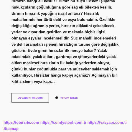
Hırsızın hangi eli kesilir? Hırsız bu suçu ilk kez işliyorsa
hukukçuların çoğunluğuna göre sağ eli bilekten kesilir.
Birinin hırsızlık yaptığını nasıl anlarız? Hırsızlık
mahallerinde her türlü delil ve eşya bulunabilir. Özellikle
değişikliğe uğramış yerler, hırsızın dikkatini çekebilecek
yerler ve dışarıdan getirilen ve mekanla hiçbir ilgisi
olmayan eşyalar incelenmelidir. Suç mahalli incelemeleri
ve delil aramaları işlenen hırsızlığın türüne göre değişiklik
gösterir. Evde giren hırsızlar ilk nereye bakar? Yatak
odasındaki yatak altları, gardırop ve şifonyerlerdeki yatak
altları maalesef hırsızların ilk baktığı yerlerden oluyor,
çünkü bunlar çoğunlukla para ve mücevher saklamak için
kullanılıyor. Hırsızlar hangi kapıyı açamaz? Açılmayan bir
kilit sistemi veya kapı…
Hırsızlar
Devamını okuyun
Yorum Bırak
Hangi
Parmağını
Keser
https://obirsite.com
https://comfystool.com.tr
https://vavyapi.com.tr
Sitemap