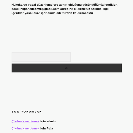
Hukuka ve yasal düzenlemelere aykırı olduğunu düşündüğünüz içerikleri,
backlinkpanelicomtr@gmail.com
adresine bildirmeniz halinde, ilgili
içerikler yasal süre içerisinde sitemizden kaldırılacaktır.
Arama
SON YORUMLAR
Çıkılmak ne demek
için
admin
Çıkılmak ne demek
için
Pala