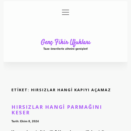
menüyü
Anasayfa
Gizlilik Politikası
Yasal Uyarı
aç
Hakkımızda
Genç Fikir Ufukları
Taze önerilerle zihnini genişlet!
ETIKET:
HIRSIZLAR HANGI KAPIYI AÇAMAZ
HIRSIZLAR HANGI PARMAĞINI
KESER
Tarih: Ekim 8, 2024