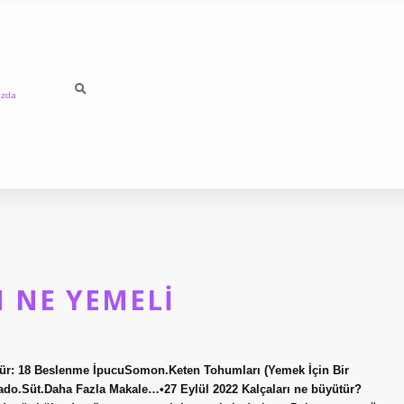
ızda
 NE YEMELI
lür: 18 Beslenme İpucuSomon.Keten Tohumları (Yemek İçin Bir
do.Süt.Daha Fazla Makale…•27 Eylül 2022 Kalçaları ne büyütür?