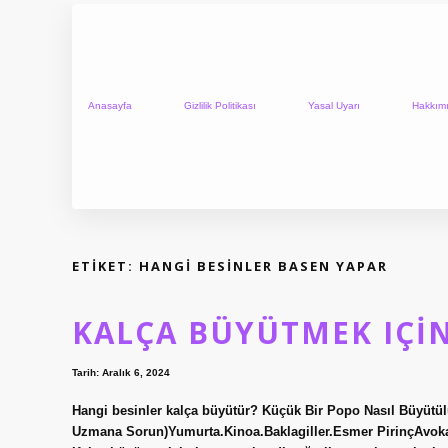
Anasayfa
Gizlilik Politikası
Yasal Uyarı
Hakkım
ETIKET:
HANGI BESINLER BASEN YAPAR
KALÇA BÜYÜTMEK IÇIN
Tarih: Aralık 6, 2024
Hangi besinler kalça büyütür? Küçük Bir Popo Nasıl Büyütü
Uzmana Sorun)Yumurta.Kinoa.Baklagiller.Esmer PirinçAvoka