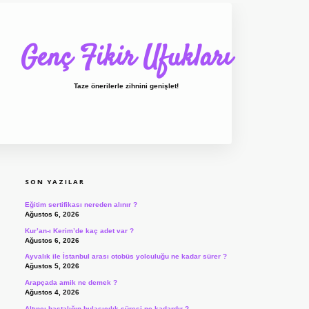
Genç Fikir Ufukları
Taze önerilerle zihnini genişlet!
SIDEBAR
ilbet giriş
ilbet
ilbet giriş adresi
www.bete
SON YAZILAR
Eğitim sertifikası nereden alınır ?
Ağustos 6, 2026
Kur’an-ı Kerim’de kaç adet var ?
Ağustos 6, 2026
Ayvalık ile İstanbul arası otobüs yolculuğu ne kadar sürer ?
Ağustos 5, 2026
Arapçada amik ne demek ?
Ağustos 4, 2026
Altıncı hastalığın bulaşıcılık süresi ne kadardır ?