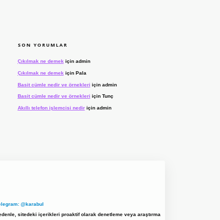
SON YORUMLAR
Çıkılmak ne demek
için
admin
Çıkılmak ne demek
için
Pala
Basit cümle nedir ve örnekleri
için
admin
Basit cümle nedir ve örnekleri
için
Tunç
Akıllı telefon işlemcisi nedir
için
admin
elegram: @karabul
denle, sitedeki içerikleri proaktif olarak denetleme veya araştırma