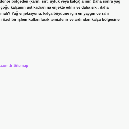
onör bölgeden (karın, sırt, uyluk veya kalça) alınır. Daha sonra yağ
ın çoğu kalçanın üst kadranına enjekte edilir ve daha sıkı, daha
malı? Yağ enjeksiyonu, kalça büyütme için en yaygın cerrahi
özel bir işlem kullanılarak temizlenir ve ardından kalça bölgesine
i.com.tr
Sitemap