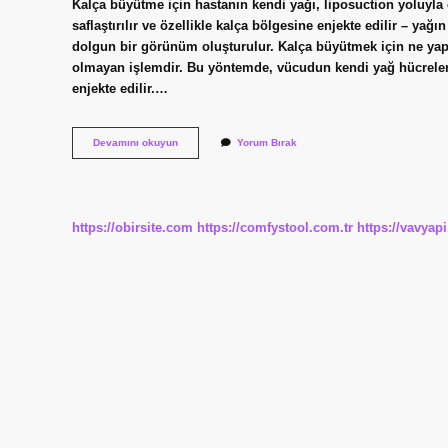
Kalça büyütme için hastanın kendi yağı, liposuction yoluyla d
saflaştırılır ve özellikle kalça bölgesine enjekte edilir – yağ
dolgun bir görünüm oluşturulur. Kalça büyütmek için ne yap
olmayan işlemdir. Bu yöntemde, vücudun kendi yağ hücreleri 
enjekte edilir.…
Kalça
Devamını okuyun
Yorum Bırak
Büyütmek
Için
Ne
Yemeli
https://obirsite.com
https://comfystool.com.tr
https://vavyap