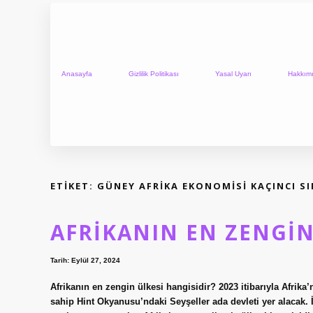
Anasayfa
Gizlilik Politikası
Yasal Uyarı
Hakkım
ETIKET:
GÜNEY AFRIKA EKONOMISI KAÇINCI S
AFRIKANIN EN ZENGIN
Tarih: Eylül 27, 2024
Afrikanın en zengin ülkesi hangisidir? 2023 itibarıyla Afrika’
sahip Hint Okyanusu’ndaki Seyşeller ada devleti yer alacak. 