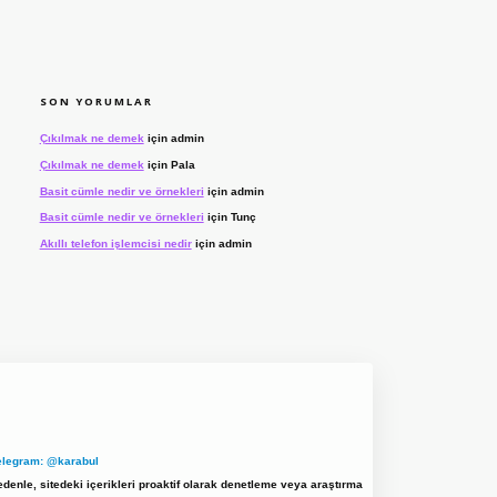
SON YORUMLAR
Çıkılmak ne demek
için
admin
Çıkılmak ne demek
için
Pala
Basit cümle nedir ve örnekleri
için
admin
Basit cümle nedir ve örnekleri
için
Tunç
Akıllı telefon işlemcisi nedir
için
admin
elegram: @karabul
denle, sitedeki içerikleri proaktif olarak denetleme veya araştırma