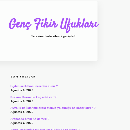
Genç Fikir Ufukları
Taze önerilerle zihnini genişlet!
SIDEBAR
ilbet giriş
ilbet
ilbet giriş adresi
www.bet
SON YAZILAR
Eğitim sertifikası nereden alınır ?
Ağustos 6, 2026
Kur’an-ı Kerim’de kaç adet var ?
Ağustos 6, 2026
Ayvalık ile İstanbul arası otobüs yolculuğu ne kadar sürer ?
Ağustos 5, 2026
Arapçada amik ne demek ?
Ağustos 4, 2026
Altıncı hastalığın bulaşıcılık süresi ne kadardır ?