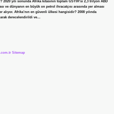
ir? 2020 yılı sonunda Afrika kıtasının toplam GSYİH’si 2,3 trilyon ABD
ması ve dünyanın en büyük on petrol ihracatçısı arasında yer alması
r alıyor. Afrika’nın en güvenli ülkesi hangisidir? 2008 yılında
larak derecelendirildi ve…
i.com.tr
Sitemap