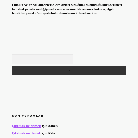
Hukuka ve yasal düzenlemelere aykırı olduğunu düşündüğünüz içerikleri,
backlinkpanelicomtr@gmail.com
adresine bildirmeniz halinde, ilgili
içerikler yasal süre içerisinde sitemizden kaldırılacaktır.
Arama
SON YORUMLAR
Çıkılmak ne demek
için
admin
Çıkılmak ne demek
için
Pala