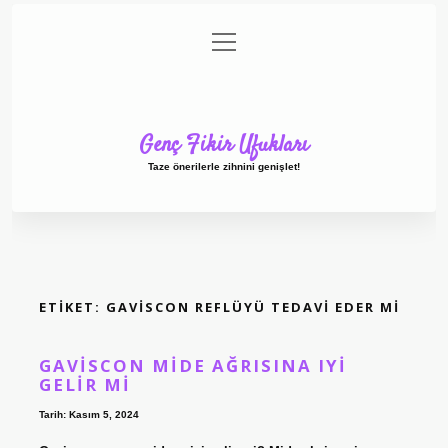
menüyü
Anasayfa
Gizlilik Politikası
Yasal Uyarı
aç
Hakkımızda
Genç Fikir Ufukları
Taze önerilerle zihnini genişlet!
ETIKET:
GAVISCON REFLÜYÜ TEDAVI EDER MI
GAVISCON MIDE AĞRISINA IYI
GELIR MI
Tarih: Kasım 5, 2024