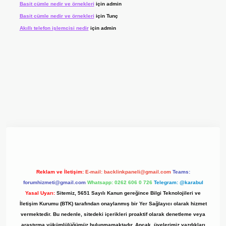
Basit cümle nedir ve örnekleri
için
admin
Basit cümle nedir ve örnekleri
için
Tunç
Akıllı telefon işlemcisi nedir
için
admin
yz/
Reklam ve İletişim:
E-mail:
backlinkpaneli@gmail.com
Teams:
forumhizmeti@gmail.com
Whatsapp: 0262 606 0 726
Telegram: @karabul
Yasal Uyarı:
Sitemiz, 5651 Sayılı Kanun gereğince Bilgi Teknolojileri ve
İletişim Kurumu (BTK) tarafından onaylanmış bir Yer Sağlayıcı olarak hizmet
vermektedir. Bu nedenle, sitedeki içerikleri proaktif olarak denetleme veya
araştırma yükümlülüğümüz bulunmamaktadır. Ancak, üyelerimiz yazdıkları