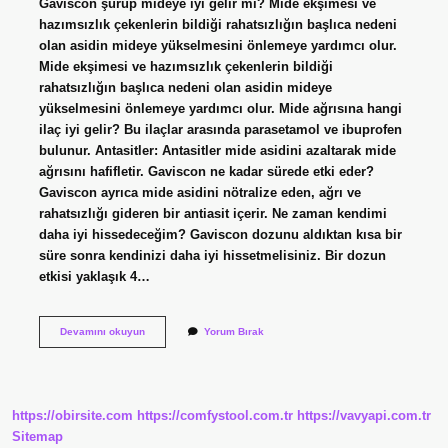
Gaviscon şurup mideye iyi gelir mi? Mide ekşimesi ve
hazımsızlık çekenlerin bildiği rahatsızlığın başlıca nedeni
olan asidin mideye yükselmesini önlemeye yardımcı olur.
Mide ekşimesi ve hazımsızlık çekenlerin bildiği
rahatsızlığın başlıca nedeni olan asidin mideye
yükselmesini önlemeye yardımcı olur. Mide ağrısına hangi
ilaç iyi gelir? Bu ilaçlar arasında parasetamol ve ibuprofen
bulunur. Antasitler: Antasitler mide asidini azaltarak mide
ağrısını hafifletir. Gaviscon ne kadar sürede etki eder?
Gaviscon ayrıca mide asidini nötralize eden, ağrı ve
rahatsızlığı gideren bir antiasit içerir. Ne zaman kendimi
daha iyi hissedeceğim? Gaviscon dozunu aldıktan kısa bir
süre sonra kendinizi daha iyi hissetmelisiniz. Bir dozun
etkisi yaklaşık 4…
Gaviscon
Devamını okuyun
Yorum Bırak
Mide
Ağrısına
Iyi
Gelir
Mi
https://obirsite.com
https://comfystool.com.tr
https://vavyapi.com.tr
Sitemap