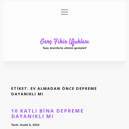
menüyü
Anasayfa
Gizlilik Politikası
Yasal Uyarı
aç
Hakkımızda
Genç Fikir Ufukları
Taze önerilerle zihnini genişlet!
ETIKET:
EV ALMADAN ÖNCE DEPREME
DAYANIKLI MI
10 KATLI BINA DEPREME
DAYANIKLI MI
Tarih: Aralık 6, 2024