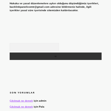
Hukuka ve yasal düzenlemelere aykırı olduğunu düşündüğünüz içerikleri,
backlinkpanelicomtr@gmail.com
adresine bildirmeniz halinde, ilgili
içerikler yasal süre içerisinde sitemizden kaldırılacaktır.
Arama
SON YORUMLAR
Çıkılmak ne demek
için
admin
Çıkılmak ne demek
için
Pala