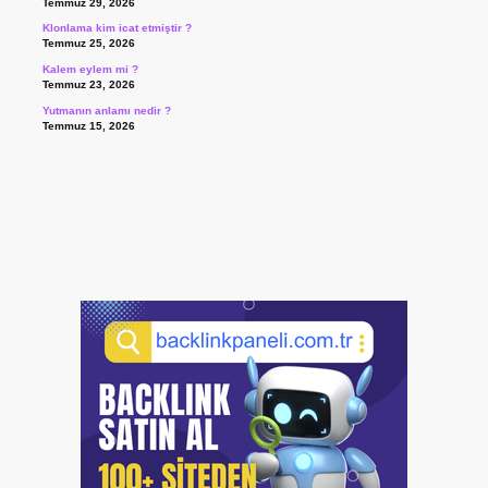
Temmuz 29, 2026
Klonlama kim icat etmiştir ?
Temmuz 25, 2026
Kalem eylem mi ?
Temmuz 23, 2026
Yutmanın anlamı nedir ?
Temmuz 15, 2026