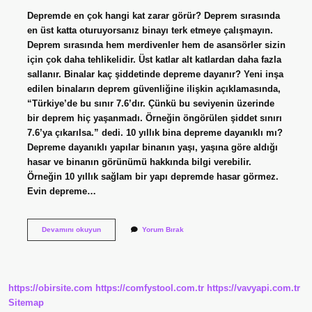
Depremde en çok hangi kat zarar görür? Deprem sırasında
en üst katta oturuyorsanız binayı terk etmeye çalışmayın.
Deprem sırasında hem merdivenler hem de asansörler sizin
için çok daha tehlikelidir. Üst katlar alt katlardan daha fazla
sallanır. Binalar kaç şiddetinde depreme dayanır? Yeni inşa
edilen binaların deprem güvenliğine ilişkin açıklamasında,
“Türkiye’de bu sınır 7.6’dır. Çünkü bu seviyenin üzerinde
bir deprem hiç yaşanmadı. Örneğin öngörülen şiddet sınırı
7.6’ya çıkarılsa.” dedi. 10 yıllık bina depreme dayanıklı mı?
Depreme dayanıklı yapılar binanın yaşı, yaşına göre aldığı
hasar ve binanın görünümü hakkında bilgi verebilir.
Örneğin 10 yıllık sağlam bir yapı depremde hasar görmez.
Evin depreme…
10
Devamını okuyun
Yorum Bırak
Katlı
Bina
Depreme
Dayanıklı
Mı
https://obirsite.com
https://comfystool.com.tr
https://vavyapi.com.tr
Sitemap