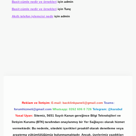
Basit cümle nedir ve örnekleri
için
admin
Basit cümle nedir ve örnekleri
için
Tunç
Akıllı telefon işlemcisi nedir
için
admin
yz/
Reklam ve İletişim:
E-mail:
backlinkpaneli@gmail.com
Teams:
forumhizmeti@gmail.com
Whatsapp: 0262 606 0 726
Telegram: @karabul
Yasal Uyarı:
Sitemiz, 5651 Sayılı Kanun gereğince Bilgi Teknolojileri ve
İletişim Kurumu (BTK) tarafından onaylanmış bir Yer Sağlayıcı olarak hizmet
vermektedir. Bu nedenle, sitedeki içerikleri proaktif olarak denetleme veya
araştırma yükümlülüğümüz bulunmamaktadır. Ancak, üyelerimiz yazdıkları