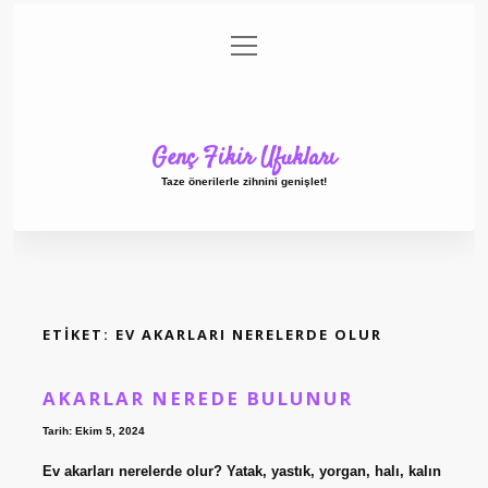
menüyü
Anasayfa
Gizlilik Politikası
Yasal Uyarı
aç
Hakkımızda
Genç Fikir Ufukları
Taze önerilerle zihnini genişlet!
ETIKET:
EV AKARLARI NERELERDE OLUR
AKARLAR NEREDE BULUNUR
Tarih: Ekim 5, 2024
Ev akarları nerelerde olur? Yatak, yastık, yorgan, halı, kalın