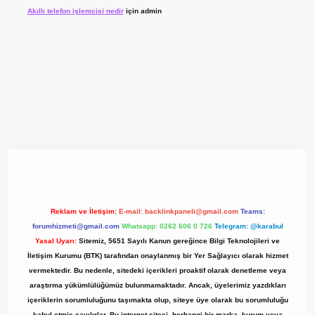
Akıllı telefon işlemcisi nedir
için
admin
yz/
Reklam ve İletişim:
E-mail:
backlinkpaneli@gmail.com
Teams:
forumhizmeti@gmail.com
Whatsapp: 0262 606 0 726
Telegram: @karabul
Yasal Uyarı:
Sitemiz, 5651 Sayılı Kanun gereğince Bilgi Teknolojileri ve
İletişim Kurumu (BTK) tarafından onaylanmış bir Yer Sağlayıcı olarak hizmet
vermektedir. Bu nedenle, sitedeki içerikleri proaktif olarak denetleme veya
araştırma yükümlülüğümüz bulunmamaktadır. Ancak, üyelerimiz yazdıkları
içeriklerin sorumluluğunu taşımakta olup, siteye üye olarak bu sorumluluğu
kabul etmiş sayılırlar. Bu internet sitesi, herhangi bir marka, kurum veya