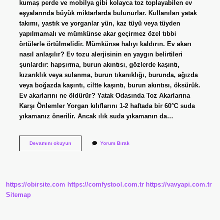
kumaş perde ve mobilya gibi kolayca toz toplayabilen ev
eşyalarında büyük miktarlarda bulunurlar. Kullanılan yatak
takımı, yastık ve yorganlar yün, kaz tüyü veya tüyden
yapılmamalı ve mümkünse akar geçirmez özel tıbbi
örtülerle örtülmelidir. Mümkünse halıyı kaldırın. Ev akarı
nasıl anlaşılır? Ev tozu alerjisinin en yaygın belirtileri
şunlardır: hapşırma, burun akıntısı, gözlerde kaşıntı,
kızarıklık veya sulanma, burun tıkanıklığı, burunda, ağızda
veya boğazda kaşıntı, ciltte kaşıntı, burun akıntısı, öksürük.
Ev akarlarını ne öldürür? Yatak Odasında Toz Akarlarına
Karşı Önlemler Yorgan kılıflarını 1-2 haftada bir 60°C suda
yıkamanız önerilir. Ancak ılık suda yıkamanın da…
Akarlar
Devamını okuyun
Yorum Bırak
Nerede
Bulunur
https://obirsite.com
https://comfystool.com.tr
https://vavyapi.com.tr
Sitemap