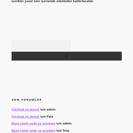
içerikler yasal süre içerisinde sitemizden kaldırılacaktır.
Arama
SON YORUMLAR
Çıkılmak ne demek
için
admin
Çıkılmak ne demek
için
Pala
Basit cümle nedir ve örnekleri
için
admin
Basit cümle nedir ve örnekleri
için
Tunç