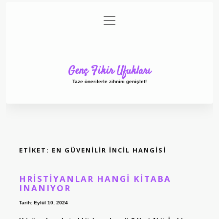
menüyü
Anasayfa
Gizlilik Politikası
Yasal Uyarı
aç
Hakkımızda
Genç Fikir Ufukları
Taze önerilerle zihnini genişlet!
ETIKET:
EN GÜVENILIR İNCIL HANGISI
HRISTIYANLAR HANGI KITABA
INANIYOR
Tarih: Eylül 10, 2024