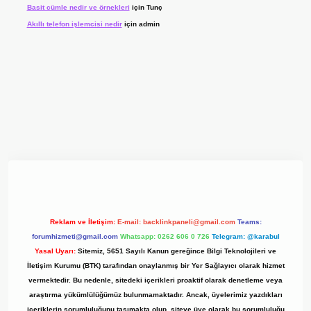
Basit cümle nedir ve örnekleri
için
Tunç
Akıllı telefon işlemcisi nedir
için
admin
 giriş adresi
www.betexper.xyz/
Reklam ve İletişim:
E-mail:
backlinkpaneli@gmail.com
Teams:
forumhizmeti@gmail.com
Whatsapp: 0262 606 0 726
Telegram: @karabul
Yasal Uyarı:
Sitemiz, 5651 Sayılı Kanun gereğince Bilgi Teknolojileri ve
İletişim Kurumu (BTK) tarafından onaylanmış bir Yer Sağlayıcı olarak hizmet
vermektedir. Bu nedenle, sitedeki içerikleri proaktif olarak denetleme veya
araştırma yükümlülüğümüz bulunmamaktadır. Ancak, üyelerimiz yazdıkları
içeriklerin sorumluluğunu taşımakta olup, siteye üye olarak bu sorumluluğu