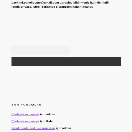
backlinkpanelicomtr@gmail.com
adresine bildirmeniz halinde, ilgili
içerikler yasal süre içerisinde sitemizden kaldırılacaktır.
Arama
SON YORUMLAR
Çıkılmak ne demek
için
admin
Çıkılmak ne demek
için
Pala
Basit cümle nedir ve örnekleri
için
admin