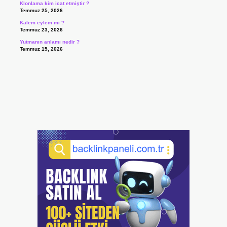
Klonlama kim icat etmiştir ?
Temmuz 25, 2026
Kalem eylem mi ?
Temmuz 23, 2026
Yutmanın anlamı nedir ?
Temmuz 15, 2026