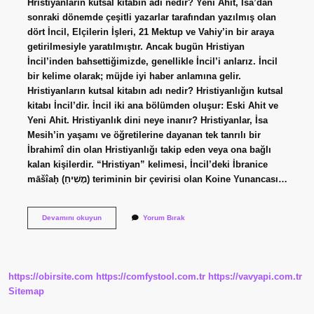
Hristiyanların kutsal kitabın adı nedir? Yeni Ahit, İsa’dan
sonraki dönemde çeşitli yazarlar tarafından yazılmış olan
dört İncil, Elçilerin İşleri, 21 Mektup ve Vahiy’in bir araya
getirilmesiyle yaratılmıştır. Ancak bugün Hristiyan
İncil’inden bahsettiğimizde, genellikle İncil’i anlarız. İncil
bir kelime olarak; müjde iyi haber anlamına gelir.
Hristiyanların kutsal kitabın adı nedir? Hristiyanlığın kutsal
kitabı İncil’dir. İncil iki ana bölümden oluşur: Eski Ahit ve
Yeni Ahit. Hristiyanlık dini neye inanır? Hristiyanlar, İsa
Mesih’in yaşamı ve öğretilerine dayanan tek tanrılı bir
İbrahimî din olan Hristiyanlığı takip eden veya ona bağlı
kalan kişilerdir. “Hristiyan” kelimesi, İncil’deki İbranice
māšîaḥ (מָשִׁיחַ) teriminin bir çevirisi olan Koine Yunancası…
Hristiyanlar
Devamını okuyun
Yorum Bırak
Hangi
Kitaba
Inanıyor
https://obirsite.com
https://comfystool.com.tr
https://vavyapi.com.tr
Sitemap