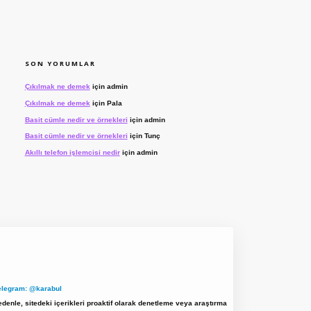
SON YORUMLAR
Çıkılmak ne demek
için
admin
Çıkılmak ne demek
için
Pala
Basit cümle nedir ve örnekleri
için
admin
Basit cümle nedir ve örnekleri
için
Tunç
Akıllı telefon işlemcisi nedir
için
admin
elegram: @karabul
denle, sitedeki içerikleri proaktif olarak denetleme veya araştırma