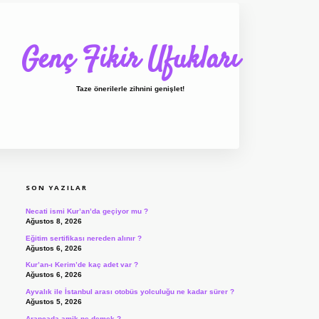
Genç Fikir Ufukları
Taze önerilerle zihnini genişlet!
SIDEBAR
ilbet giriş
ilbet
ilbet
SON YAZILAR
Necati ismi Kur’an’da geçiyor mu ?
Ağustos 8, 2026
Eğitim sertifikası nereden alınır ?
Ağustos 6, 2026
Kur’an-ı Kerim’de kaç adet var ?
Ağustos 6, 2026
Ayvalık ile İstanbul arası otobüs yolculuğu ne kadar sürer ?
Ağustos 5, 2026
Arapçada amik ne demek ?