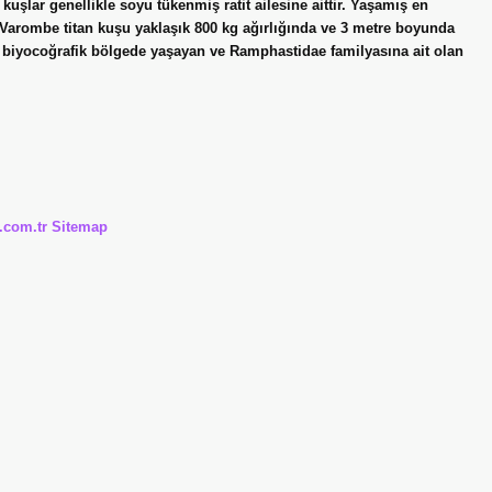
uşlar genellikle soyu tükenmiş ratit ailesine aittir. Yaşamış en
. Varombe titan kuşu yaklaşık 800 kg ağırlığında ve 3 metre boyunda
l biyocoğrafik bölgede yaşayan ve Ramphastidae familyasına ait olan
i.com.tr
Sitemap