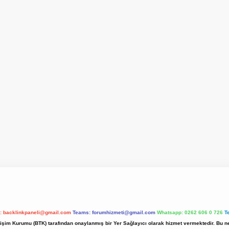
l:
backlinkpaneli@gmail.com
Teams:
forumhizmeti@gmail.com
Whatsapp: 0262 606 0 726
T
etişim Kurumu (BTK) tarafından onaylanmış bir Yer Sağlayıcı olarak hizmet vermektedir. Bu ne