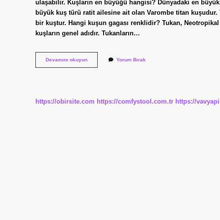
ulaşabilir. Kuşların en büyüğü hangisi? Dünyadaki en büyük k
büyük kuş türü ratit ailesine ait olan Varombe titan kuşudur
bir kuştur. Hangi kuşun gagası renklidir? Tukan, Neotropika
kuşların genel adıdır. Tukanların…
Gagası
Devamını okuyun
Yorum Bırak
Büyük
Olan
Kuşun
Adı
Nedir
https://obirsite.com
https://comfystool.com.tr
https://vavyap