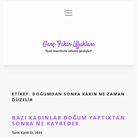
menüyü
Anasayfa
Gizlilik Politikası
Yasal Uyarı
aç
Hakkımızda
Genç Fikir Ufukları
Taze önerilerle zihnini genişlet!
ETIKET:
DOĞUMDAN SONRA KARIN NE ZAMAN
DÜZELIR
BAZI KADINLAR DOĞUM YAPTIKTAN
SONRA NE KAYBEDER
Tarih: Eylül 11, 2024