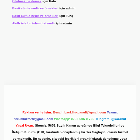
Çıkılmak ne demek
için
Pala
Basit cümle nedir ve örnekleri
için
admin
Basit cümle nedir ve örnekleri
için
Tunç
Akıllı telefon işlemcisi nedir
için
admin
yz/
Reklam ve İletişim:
E-mail:
backlinkpaneli@gmail.com
Teams:
forumhizmeti@gmail.com
Whatsapp: 0262 606 0 726
Telegram: @karabul
Yasal Uyarı:
Sitemiz, 5651 Sayılı Kanun gereğince Bilgi Teknolojileri ve
İletişim Kurumu (BTK) tarafından onaylanmış bir Yer Sağlayıcı olarak hizmet
vermektedir. Bu nedenle, sitedeki içerikleri proaktif olarak denetleme veya