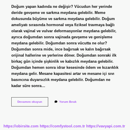
Doğum yapan kadında ne değişir? Vücudun her yerinde
deride gevşeme ve sarkma meydana gelebilir. Meme
dokusunda büyüme ve sarkma meydana gelebilir. Doğum
ameliyatı sırasında hormonal veya fiziksel travmaya bağlı
olarak vajinal ve vulvar deformasyonlar meydana gelebilir,
ayrıca doğumdan sonra vajinada gevşeme ve genişleme
meydana gelebilir. Doğumdan sonra vücutta ne olur?
Doğumdan sonra mide, ince bağırsak ve kalın bağırsak
orijinal hallerine ve yerlerine döner. Doğumdan sonraki ilk
birkaç gün içinde şişkinlik ve kabızlık meydana gelebilir.
Doğumdan hemen sonra idrar kesesinde ödem ve kızarıklık
meydana gelir. Mesane kapasitesi artar ve mesane içi sıvı
basıncına duyarsızlık meydana gelebilir. Doğumdan ne
kadar süre sonra…
Bazı
Devamını okuyun
Yorum Bırak
Kadınlar
Doğum
Yaptıktan
Sonra
Ne
https://obirsite.com
https://comfystool.com.tr
https://vavyapi.com.tr
Kaybeder