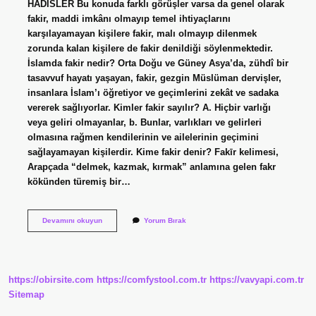
HADİSLER Bu konuda farklı görüşler varsa da genel olarak
fakir, maddi imkânı olmayıp temel ihtiyaçlarını
karşılayamayan kişilere fakir, malı olmayıp dilenmek
zorunda kalan kişilere de fakir denildiği söylenmektedir.
İslamda fakir nedir? Orta Doğu ve Güney Asya’da, zühdî bir
tasavvuf hayatı yaşayan, fakir, gezgin Müslüman dervişler,
insanlara İslam’ı öğretiyor ve geçimlerini zekât ve sadaka
vererek sağlıyorlar. Kimler fakir sayılır? A. Hiçbir varlığı
veya geliri olmayanlar, b. Bunlar, varlıkları ve gelirleri
olmasına rağmen kendilerinin ve ailelerinin geçimini
sağlayamayan kişilerdir. Kime fakir denir? Fakīr kelimesi,
Arapçada “delmek, kazmak, kırmak” anlamına gelen fakr
kökünden türemiş bir…
Dinen
Devamını okuyun
Yorum Bırak
Fakir
Kimdir
https://obirsite.com
https://comfystool.com.tr
https://vavyapi.com.tr
Sitemap