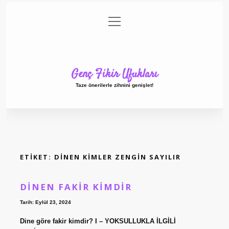
menüyü
Anasayfa
Gizlilik Politikası
Yasal Uyarı
aç
Hakkımızda
Genç Fikir Ufukları
Taze önerilerle zihnini genişlet!
ETIKET:
DINEN KIMLER ZENGIN SAYILIR
DINEN FAKIR KIMDIR
Tarih: Eylül 23, 2024
Dine göre fakir kimdir? I – YOKSULLUKLA İLGİLİ