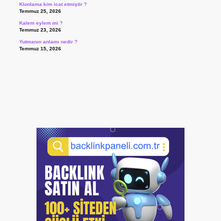
Klonlama kim icat etmiştir ?
Temmuz 25, 2026
Kalem eylem mi ?
Temmuz 23, 2026
Yutmanın anlamı nedir ?
Temmuz 15, 2026