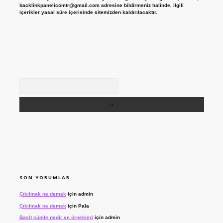
backlinkpanelicomtr@gmail.com
adresine bildirmeniz halinde, ilgili
içerikler yasal süre içerisinde sitemizden kaldırılacaktır.
Arama
SON YORUMLAR
Çıkılmak ne demek
için
admin
Çıkılmak ne demek
için
Pala
Basit cümle nedir ve örnekleri
için
admin