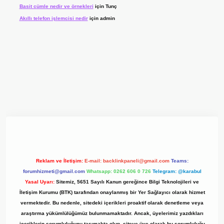
Basit cümle nedir ve örnekleri
için
Tunç
Akıllı telefon işlemcisi nedir
için
admin
yz/
Reklam ve İletişim:
E-mail:
backlinkpaneli@gmail.com
Teams:
forumhizmeti@gmail.com
Whatsapp: 0262 606 0 726
Telegram: @karabul
Yasal Uyarı:
Sitemiz, 5651 Sayılı Kanun gereğince Bilgi Teknolojileri ve
İletişim Kurumu (BTK) tarafından onaylanmış bir Yer Sağlayıcı olarak hizmet
vermektedir. Bu nedenle, sitedeki içerikleri proaktif olarak denetleme veya
araştırma yükümlülüğümüz bulunmamaktadır. Ancak, üyelerimiz yazdıkları
içeriklerin sorumluluğunu taşımakta olup, siteye üye olarak bu sorumluluğu