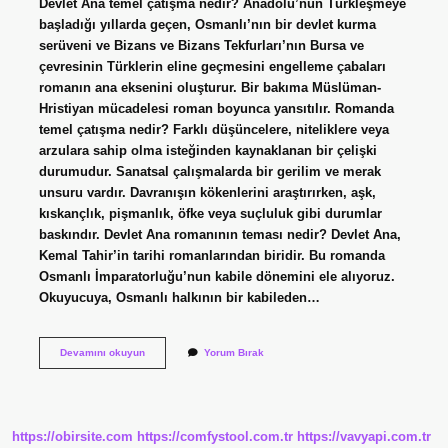
Devlet Ana temel çatışma nedir? Anadolu’nun Türkleşmeye
başladığı yıllarda geçen, Osmanlı’nın bir devlet kurma
serüveni ve Bizans ve Bizans Tekfurları’nın Bursa ve
çevresinin Türklerin eline geçmesini engelleme çabaları
romanın ana eksenini oluşturur. Bir bakıma Müslüman-
Hristiyan mücadelesi roman boyunca yansıtılır. Romanda
temel çatışma nedir? Farklı düşüncelere, niteliklere veya
arzulara sahip olma isteğinden kaynaklanan bir çelişki
durumudur. Sanatsal çalışmalarda bir gerilim ve merak
unsuru vardır. Davranışın kökenlerini araştırırken, aşk,
kıskançlık, pişmanlık, öfke veya suçluluk gibi durumlar
baskındır. Devlet Ana romanının teması nedir? Devlet Ana,
Kemal Tahir’in tarihi romanlarından biridir. Bu romanda
Osmanlı İmparatorluğu’nun kabile dönemini ele alıyoruz.
Okuyucuya, Osmanlı halkının bir kabileden…
Devlet
Devamını okuyun
Yorum Bırak
Ana
Romanının
Temel
Çatışma
Nedir
https://obirsite.com
https://comfystool.com.tr
https://vavyapi.com.tr