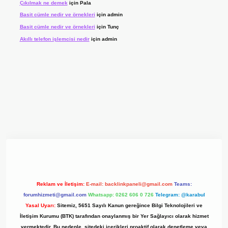
Çıkılmak ne demek
için
Pala
Basit cümle nedir ve örnekleri
için
admin
Basit cümle nedir ve örnekleri
için
Tunç
Akıllı telefon işlemcisi nedir
için
admin
t giriş adresi
www.betexper.xyz/
Reklam ve İletişim:
E-mail:
backlinkpaneli@gmail.com
Teams:
forumhizmeti@gmail.com
Whatsapp: 0262 606 0 726
Telegram: @karabul
Yasal Uyarı:
Sitemiz, 5651 Sayılı Kanun gereğince Bilgi Teknolojileri ve
İletişim Kurumu (BTK) tarafından onaylanmış bir Yer Sağlayıcı olarak hizmet
vermektedir. Bu nedenle, sitedeki içerikleri proaktif olarak denetleme veya