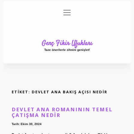
menüyü
Anasayfa
Gizlilik Politikası
Yasal Uyarı
aç
Hakkımızda
Genç Fikir Ufukları
Taze önerilerle zihnini genişlet!
ETIKET:
DEVLET ANA BAKIŞ AÇISI NEDIR
DEVLET ANA ROMANININ TEMEL
ÇATIŞMA NEDIR
Tarih: Ekim 30, 2024