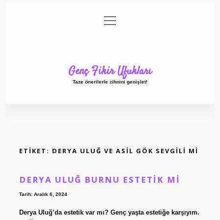
menüyü
Anasayfa
Gizlilik Politikası
Yasal Uyarı
aç
Hakkımızda
Genç Fikir Ufukları
Taze önerilerle zihnini genişlet!
ETIKET:
DERYA ULUĞ VE ASIL GÖK SEVGILI MI
DERYA ULUĞ BURNU ESTETIK MI
Tarih: Aralık 6, 2024
Derya Uluğ’da estetik var mı? Genç yaşta estetiğe karşıyım.