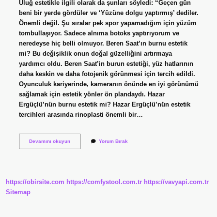
Uluğ estetikle ilgili olarak da şunları söyledi: “Geçen gün
beni bir yerde gördüler ve ‘Yüzüne dolgu yaptırmış’ dediler.
Önemli değil. Şu sıralar pek spor yapamadığım için yüzüm
tombullaşıyor. Sadece alnıma botoks yaptırıyorum ve
neredeyse hiç belli olmuyor. Beren Saat’ın burnu estetik
mi? Bu değişiklik onun doğal güzelliğini artırmaya
yardımcı oldu. Beren Saat’in burun estetiği, yüz hatlarının
daha keskin ve daha fotojenik görünmesi için tercih edildi.
Oyunculuk kariyerinde, kameranın önünde en iyi görünümü
sağlamak için estetik yönler ön plandaydı. Hazar
Ergüçlü’nün burnu estetik mi? Hazar Ergüçlü’nün estetik
tercihleri ​​arasında rinoplasti önemli bir…
Derya
Devamını okuyun
Yorum Bırak
Uluğ
Burnu
Estetik
Mi
https://obirsite.com
https://comfystool.com.tr
https://vavyapi.com.tr
Sitemap