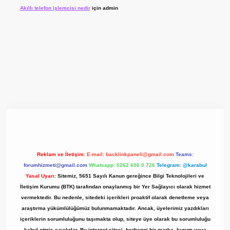
Akıllı telefon işlemcisi nedir
için
admin
.xyz/
Reklam ve İletişim:
E-mail:
backlinkpaneli@gmail.com
Teams:
forumhizmeti@gmail.com
Whatsapp: 0262 606 0 726
Telegram: @karabul
Yasal Uyarı:
Sitemiz, 5651 Sayılı Kanun gereğince Bilgi Teknolojileri ve
İletişim Kurumu (BTK) tarafından onaylanmış bir Yer Sağlayıcı olarak hizmet
vermektedir. Bu nedenle, sitedeki içerikleri proaktif olarak denetleme veya
araştırma yükümlülüğümüz bulunmamaktadır. Ancak, üyelerimiz yazdıkları
içeriklerin sorumluluğunu taşımakta olup, siteye üye olarak bu sorumluluğu
kabul etmiş sayılırlar. Bu internet sitesi, herhangi bir marka, kurum veya