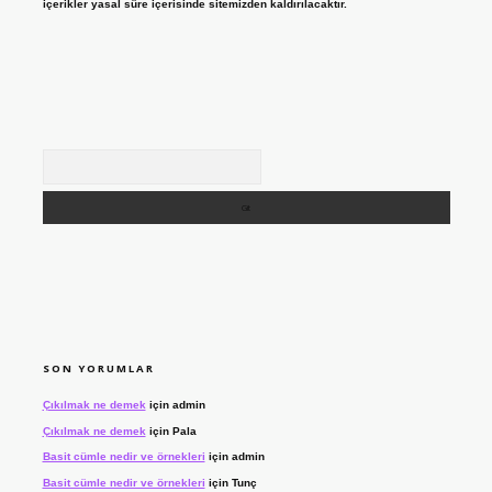
içerikler yasal süre içerisinde sitemizden kaldırılacaktır.
Arama
SON YORUMLAR
Çıkılmak ne demek
için
admin
Çıkılmak ne demek
için
Pala
Basit cümle nedir ve örnekleri
için
admin
Basit cümle nedir ve örnekleri
için
Tunç