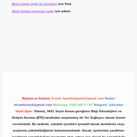
Basit cümle nedir ve örnekleri
için
Tunç
Akıllı telefon işlemcisi nedir
için
admin
 giriş adresi
www.betexper.xyz/
Reklam ve İletişim:
E-mail:
backlinkpaneli@gmail.com
Teams:
forumhizmeti@gmail.com
Whatsapp: 0262 606 0 726
Telegram: @karabul
Yasal Uyarı:
Sitemiz, 5651 Sayılı Kanun gereğince Bilgi Teknolojileri ve
İletişim Kurumu (BTK) tarafından onaylanmış bir Yer Sağlayıcı olarak hizmet
vermektedir. Bu nedenle, sitedeki içerikleri proaktif olarak denetleme veya
araştırma yükümlülüğümüz bulunmamaktadır. Ancak, üyelerimiz yazdıkları
içeriklerin sorumluluğunu taşımakta olup, siteye üye olarak bu sorumluluğu