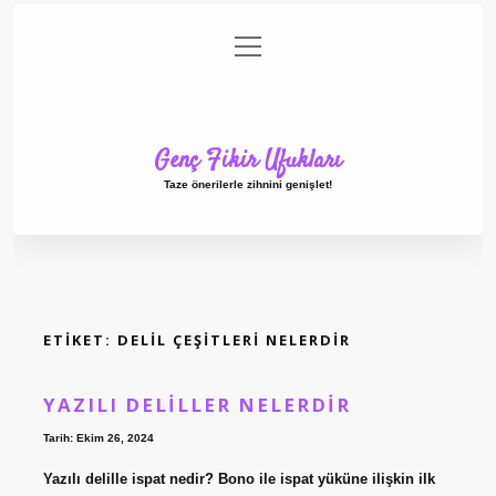
menüyü
Anasayfa
Gizlilik Politikası
Yasal Uyarı
aç
Hakkımızda
Genç Fikir Ufukları
Taze önerilerle zihnini genişlet!
ETIKET:
DELIL ÇEŞITLERI NELERDIR
YAZILI DELILLER NELERDIR
Tarih: Ekim 26, 2024
Yazılı delille ispat nedir? Bono ile ispat yüküne ilişkin ilk