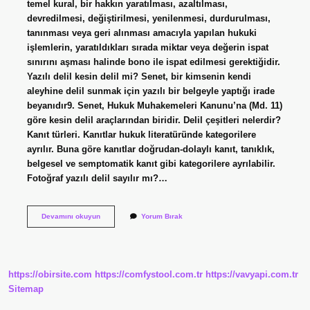
temel kural, bir hakkın yaratılması, azaltılması,
devredilmesi, değiştirilmesi, yenilenmesi, durdurulması,
tanınması veya geri alınması amacıyla yapılan hukuki
işlemlerin, yaratıldıkları sırada miktar veya değerin ispat
sınırını aşması halinde bono ile ispat edilmesi gerektiğidir.
Yazılı delil kesin delil mi? Senet, bir kimsenin kendi
aleyhine delil sunmak için yazılı bir belgeyle yaptığı irade
beyanıdır9. Senet, Hukuk Muhakemeleri Kanunu’na (Md. 11)
göre kesin delil araçlarından biridir. Delil çeşitleri nelerdir?
Kanıt türleri. Kanıtlar hukuk literatüründe kategorilere
ayrılır. Buna göre kanıtlar doğrudan-dolaylı kanıt, tanıklık,
belgesel ve semptomatik kanıt gibi kategorilere ayrılabilir.
Fotoğraf yazılı delil sayılır mı?…
Yazılı
Devamını okuyun
Yorum Bırak
Deliller
Nelerdir
https://obirsite.com
https://comfystool.com.tr
https://vavyapi.com.tr
Sitemap