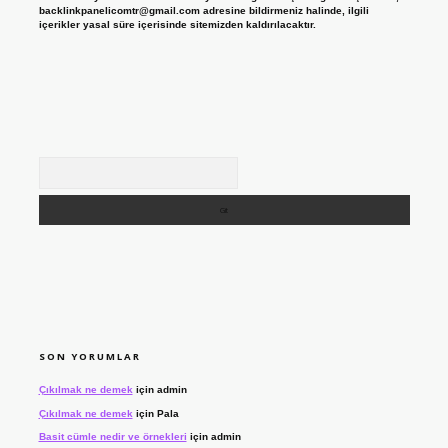
backlinkpanelicomtr@gmail.com
adresine bildirmeniz halinde, ilgili
içerikler yasal süre içerisinde sitemizden kaldırılacaktır.
Arama
SON YORUMLAR
Çıkılmak ne demek
için
admin
Çıkılmak ne demek
için
Pala
Basit cümle nedir ve örnekleri
için
admin