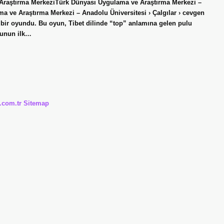
 Araştırma MerkeziTürk Dünyası Uygulama ve Araştırma Merkezi –
ma ve Araştırma Merkezi – Anadolu Üniversitesi › Çalgılar › cevgen
 bir oyundu. Bu oyun, Tibet dilinde “top” anlamına gelen pulu
nunun ilk…
i.com.tr
Sitemap