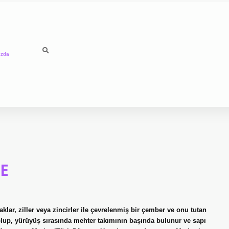
ızda
E
lar, ziller veya zincirler ile çevrelenmiş bir çember ve onu tutan
i olup, yürüyüş sırasında mehter takımının başında bulunur ve sapı