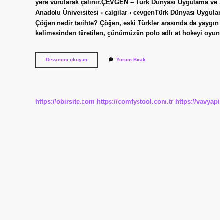
yere vurularak çalınır.ÇEVGEN – Türk Dünyası Uygulama ve
Anadolu Üniversitesi › calgilar › cevgenTürk Dünyası Uygula
Çöğen nedir tarihte? Çöğen, eski Türkler arasında da yaygın
kelimesinden türetilen, günümüzün polo adlı at hokeyi oyu
Çevgen
Devamını okuyun
Yorum Bırak
Nedir
Tarihte
https://obirsite.com
https://comfystool.com.tr
https://vavyap