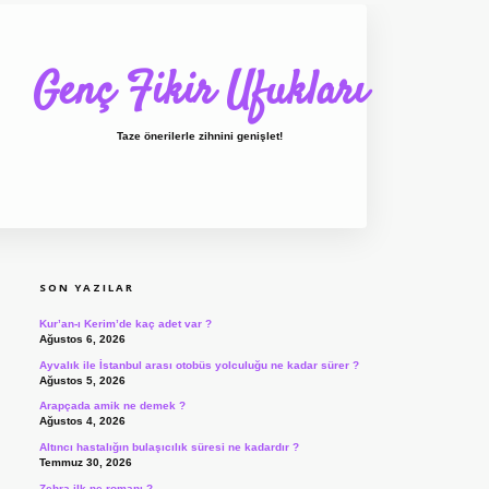
Genç Fikir Ufukları
Taze önerilerle zihnini genişlet!
SIDEBAR
ilbet giriş
ilbet
ilbet giriş adresi
www.bete
SON YAZILAR
Kur’an-ı Kerim’de kaç adet var ?
Ağustos 6, 2026
Ayvalık ile İstanbul arası otobüs yolculuğu ne kadar sürer ?
Ağustos 5, 2026
Arapçada amik ne demek ?
Ağustos 4, 2026
Altıncı hastalığın bulaşıcılık süresi ne kadardır ?
Temmuz 30, 2026
Zehra ilk ne romanı ?