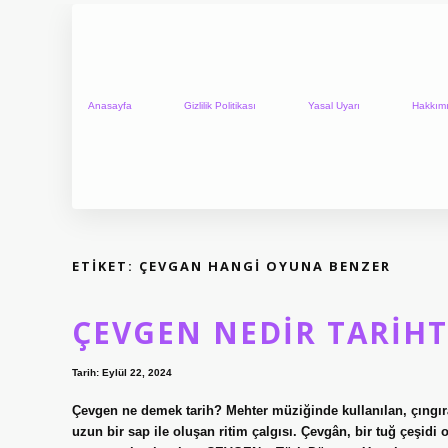
Anasayfa
Gizlilik Politikası
Yasal Uyarı
Hakkım
ETIKET:
ÇEVGAN HANGI OYUNA BENZER
ÇEVGEN NEDIR TARIHT
Tarih: Eylül 22, 2024
Çevgen ne demek tarih? Mehter müziğinde kullanılan, çıngırak
uzun bir sap ile oluşan ritim çalgısı. Çevgân, bir tuğ çeşid