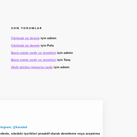
SON YORUMLAR
Çıkılmak ne demek
için
admin
Çıkılmak ne demek
için
Pala
Basit cümle nedir ve örnekleri
için
admin
Basit cümle nedir ve örnekleri
için
Tunç
Akıllı telefon işlemcisi nedir
için
admin
elegram: @karabul
denle, sitedeki içerikleri proaktif olarak denetleme veya araştırma