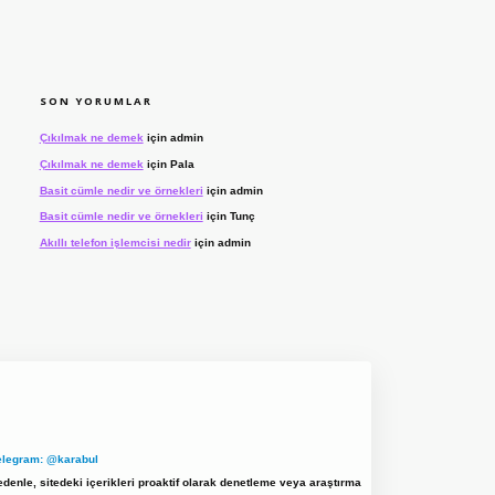
SON YORUMLAR
Çıkılmak ne demek
için
admin
Çıkılmak ne demek
için
Pala
Basit cümle nedir ve örnekleri
için
admin
Basit cümle nedir ve örnekleri
için
Tunç
Akıllı telefon işlemcisi nedir
için
admin
elegram: @karabul
denle, sitedeki içerikleri proaktif olarak denetleme veya araştırma