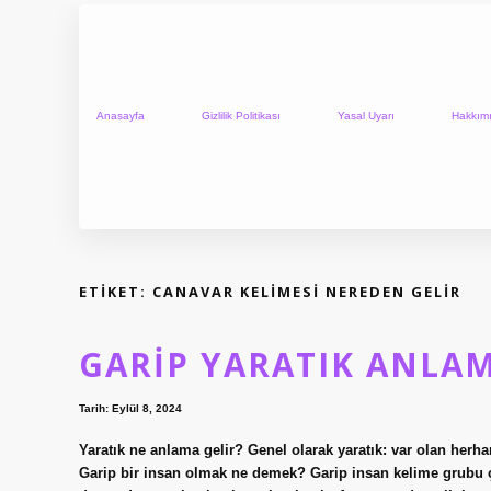
Anasayfa
Gizlilik Politikası
Yasal Uyarı
Hakkım
ETIKET:
CANAVAR KELIMESI NEREDEN GELIR
GARIP YARATIK ANLAM
Tarih: Eylül 8, 2024
Yaratık ne anlama gelir? Genel olarak yaratık: var olan herhang
Garip bir insan olmak ne demek? Garip insan kelime grubu çoğ