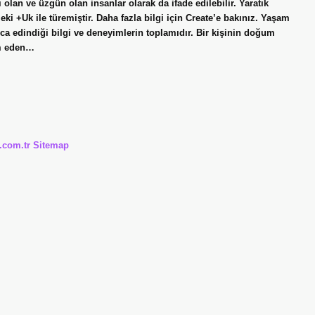
 olan ve üzgün olan insanlar olarak da ifade edilebilir. Yaratık
ki +Uk ile türemiştir. Daha fazla bilgi için Create’e bakınız. Yaşam
ca edindiği bilgi ve deneyimlerin toplamıdır. Bir kişinin doğum
am eden…
i.com.tr
Sitemap