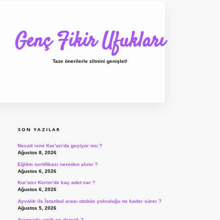
Genç Fikir Ufukları
Taze önerilerle zihnini genişlet!
SIDEBAR
ilbet giriş
ilbet
ilbet giriş adresi
www.betexper.xyz/
SON YAZILAR
Necati ismi Kur’an’da geçiyor mu ?
Ağustos 8, 2026
Eğitim sertifikası nereden alınır ?
Ağustos 6, 2026
Kur’an-ı Kerim’de kaç adet var ?
Ağustos 6, 2026
Ayvalık ile İstanbul arası otobüs yolculuğu ne kadar sürer ?
Ağustos 5, 2026
Arapçada amik ne demek ?