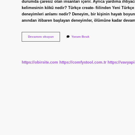
durumda çaresiz olan insanları içerir. Ayrıca yardıma ihtiyacı
kelimesinin kökü nedir? Türkçe create- fiilinden Yeni Türkçe e
deneyimleri anlamı nedir? Deneyim, bir kişinin hayatı boyun
anından itibaren başlayan deneyimler, ölümüne kadar dev
Garip
Devamını okuyun
Yorum Bırak
Yaratık
Anlamı
Nedir
https://obirsite.com
https://comfystool.com.tr
https://vavyap