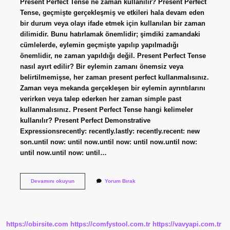
Present Perfect Tense ne zaman kullanılır? Present Perfect
Tense, geçmişte gerçekleşmiş ve etkileri hala devam eden
bir durum veya olayı ifade etmek için kullanılan bir zaman
dilimidir. Bunu hatırlamak önemlidir; şimdiki zamandaki
cümlelerde, eylemin geçmişte yapılıp yapılmadığı
önemlidir, ne zaman yapıldığı değil. Present Perfect Tense
nasıl ayırt edilir? Bir eylemin zamanı önemsiz veya
belirtilmemişse, her zaman present perfect kullanmalısınız.
Zaman veya mekanda gerçekleşen bir eylemin ayrıntılarını
verirken veya talep ederken her zaman simple past
kullanmalısınız. Present Perfect Tense hangi kelimeler
kullanılır? Present Perfect Demonstrative
Expressionsrecently: recently.lastly: recently.recent: new
son.until now: until now.until now: until now.until now:
until now.until now: until…
Present
Devamını okuyun
Yorum Bırak
Perfect
Tense
Ne
Zaman
https://obirsite.com
https://comfystool.com.tr
https://vavyapi.com.tr