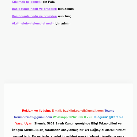
Çıkılmak ne demek
için
Pala
Basit cümle nedir ve örnekleri
için
admin
Basit cümle nedir ve örnekleri
için
Tunç
Akıllı telefon işlemcisi nedir
için
admin
yz/
Reklam ve İletişim:
E-mail:
backlinkpaneli@gmail.com
Teams:
forumhizmeti@gmail.com
Whatsapp: 0262 606 0 726
Telegram: @karabul
Yasal Uyarı:
Sitemiz, 5651 Sayılı Kanun gereğince Bilgi Teknolojileri ve
İletişim Kurumu (BTK) tarafından onaylanmış bir Yer Sağlayıcı olarak hizmet
vermektedir. Bu nedenle, sitedeki içerikleri proaktif olarak denetleme veya