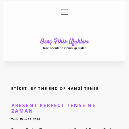
menüyü
Anasayfa
Gizlilik Politikası
Yasal Uyarı
aç
Hakkımızda
Genç Fikir Ufukları
Taze önerilerle zihnini genişlet!
ETIKET:
BY THE END OF HANGI TENSE
PRESENT PERFECT TENSE NE
ZAMAN
Tarih: Ekim 26, 2024