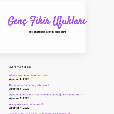
Genç Fikir Ufukları
Taze önerilerle zihnini genişlet!
SIDEBAR
SON YAZILAR
Eğitim sertifikası nereden alınır ?
Ağustos 6, 2026
Kur’an-ı Kerim’de kaç adet var ?
Ağustos 6, 2026
Ayvalık ile İstanbul arası otobüs yolculuğu ne kadar sürer ?
Ağustos 5, 2026
Arapçada amik ne demek ?
Ağustos 4, 2026
Altıncı hastalığın bulaşıcılık süresi ne kadardır ?