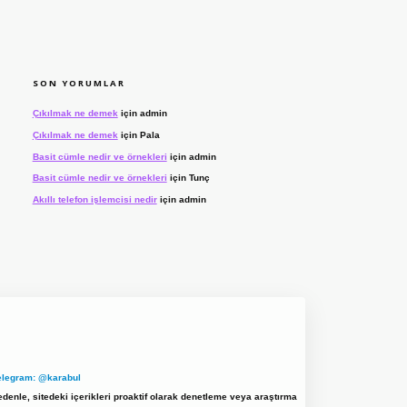
SON YORUMLAR
Çıkılmak ne demek
için
admin
Çıkılmak ne demek
için
Pala
Basit cümle nedir ve örnekleri
için
admin
Basit cümle nedir ve örnekleri
için
Tunç
Akıllı telefon işlemcisi nedir
için
admin
elegram: @karabul
denle, sitedeki içerikleri proaktif olarak denetleme veya araştırma