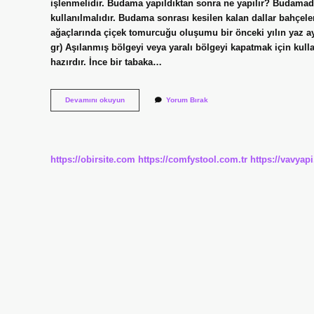
işlenmelidir. Budama yapıldıktan sonra ne yapılır? Budamada
kullanılmalıdır. Budama sonrası kesilen kalan dallar bahçele
ağaçlarında çiçek tomurcuğu oluşumu bir önceki yılın yaz
gr) Aşılanmış bölgeyi veya yaralı bölgeyi kapatmak için kullanı
hazırdır. İnce bir tabaka…
Budama
Devamını okuyun
Yorum Bırak
Yapılan
Yere
Ne
Sürülür
https://obirsite.com
https://comfystool.com.tr
https://vavyap