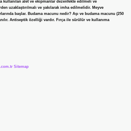
 kullanılan alet ve ekipmanlar dezenfekte edilmeli ve
rden uzaklaştırılmalı ve yakılarak imha edilmelidir. Meyve
 aylarında başlar. Budama macunu nedir? Aşı ve budama macunu (250
lır. Antiseptik özelliği vardır. Fırça ile sürülür ve kullanıma
i.com.tr
Sitemap