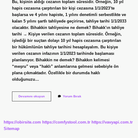
Bu, kişinin aldığı cezanın toplam süresidir. Örneğin, 10 yıl
hapis cezasına çarptırılan bir kişi cezasına 1/1/2023’te
başlarsa ve 4 yılını hapiste, 1 yılını denetimli serbestlikte ve
kalan 5 yılını şartlı tahliyede geçirirse, tahliye tarihi 1/1/2033
olacaktır. Bihakkin tahliyesine ne demek? Bihakk’ın tahliye
tarihi → Kişiye verilen cezanın toplam süresidir. Örneğin,
işlediği bir suçtan dolayı 10 yıl hapis cezasına çarptırılan
bir hükümlünün tahliye tarihini hesaplayalım. Bu kişiye
verilen cezanın infazının 1/1/2023 tarihinde başlaması
planlanıyor. Bihakkin ne demek? Bihakkın kelimesi
“meşru” veya “haklı” anlamlarına gelmesi sebebiyle ön
plana çıkmaktadır. Özellikle bir durumda haklı
olduğunuzu…
Bihakkın
Devamını okuyun
Yorum Bırak
Tahliyesi
Ne
Demek
https://obirsite.com
https://comfystool.com.tr
https://vavyapi.com.tr
Sitemap