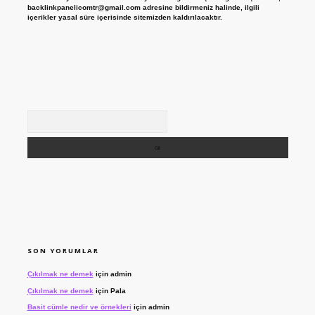
backlinkpanelicomtr@gmail.com
adresine bildirmeniz halinde, ilgili
içerikler yasal süre içerisinde sitemizden kaldırılacaktır.
Arama
SON YORUMLAR
Çıkılmak ne demek
için
admin
Çıkılmak ne demek
için
Pala
Basit cümle nedir ve örnekleri
için
admin