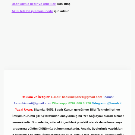
Basit cümle nedir ve örnekleri
için
Tunç
Akıllı telefon işlemcisi nedir
için
admin
giriş adresi
www.betexper.xyz/
Reklam ve İletişim:
E-mail:
backlinkpaneli@gmail.com
Teams:
forumhizmeti@gmail.com
Whatsapp: 0262 606 0 726
Telegram: @karabul
Yasal Uyarı:
Sitemiz, 5651 Sayılı Kanun gereğince Bilgi Teknolojileri ve
İletişim Kurumu (BTK) tarafından onaylanmış bir Yer Sağlayıcı olarak hizmet
vermektedir. Bu nedenle, sitedeki içerikleri proaktif olarak denetleme veya
araştırma yükümlülüğümüz bulunmamaktadır. Ancak, üyelerimiz yazdıkları
içeriklerin sorumluluğunu taşımakta olup, siteye üye olarak bu sorumluluğu