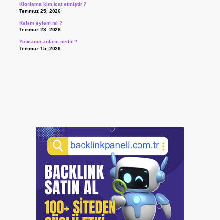
Klonlama kim icat etmiştir ?
Temmuz 25, 2026
Kalem eylem mi ?
Temmuz 23, 2026
Yutmanın anlamı nedir ?
Temmuz 15, 2026