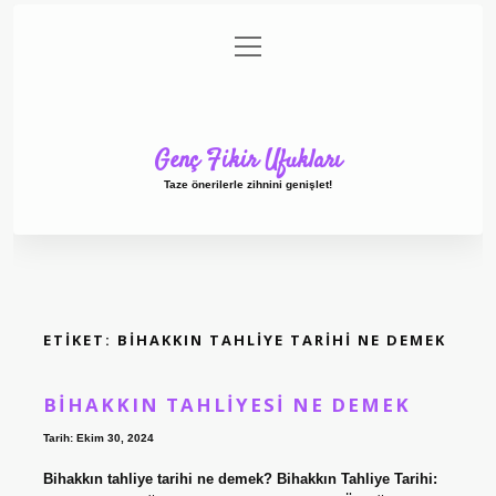
menüyü
Anasayfa
Gizlilik Politikası
Yasal Uyarı
aç
Hakkımızda
Genç Fikir Ufukları
Taze önerilerle zihnini genişlet!
ETIKET:
BIHAKKIN TAHLIYE TARIHI NE DEMEK
BIHAKKIN TAHLIYESI NE DEMEK
Tarih: Ekim 30, 2024
Bihakkın tahliye tarihi ne demek? Bihakkın Tahliye Tarihi: