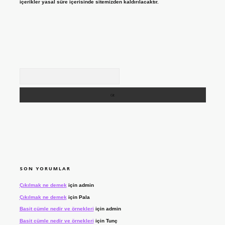
içerikler yasal süre içerisinde sitemizden kaldırılacaktır.
Arama
SON YORUMLAR
Çıkılmak ne demek
için
admin
Çıkılmak ne demek
için
Pala
Basit cümle nedir ve örnekleri
için
admin
Basit cümle nedir ve örnekleri
için
Tunç