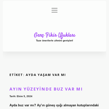
menüyü
Anasayfa
Gizlilik Politikası
Yasal Uyarı
aç
Hakkımızda
Genç Fikir Ufukları
Taze önerilerle zihnini genişlet!
ETIKET:
AYDA YAŞAM VAR MI
AYIN YÜZEYINDE BUZ VAR MI
Tarih: Ekim 5, 2024
Ayda buz var mı? Ay’ın güneş ışığı almayan kutuplarındaki