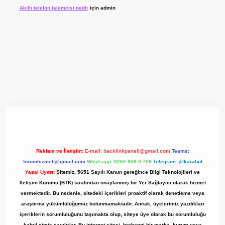
Akıllı telefon işlemcisi nedir
için
admin
yz/
Reklam ve İletişim:
E-mail:
backlinkpaneli@gmail.com
Teams:
forumhizmeti@gmail.com
Whatsapp: 0262 606 0 726
Telegram: @karabul
Yasal Uyarı:
Sitemiz, 5651 Sayılı Kanun gereğince Bilgi Teknolojileri ve
İletişim Kurumu (BTK) tarafından onaylanmış bir Yer Sağlayıcı olarak hizmet
vermektedir. Bu nedenle, sitedeki içerikleri proaktif olarak denetleme veya
araştırma yükümlülüğümüz bulunmamaktadır. Ancak, üyelerimiz yazdıkları
içeriklerin sorumluluğunu taşımakta olup, siteye üye olarak bu sorumluluğu
kabul etmiş sayılırlar. Bu internet sitesi, herhangi bir marka, kurum veya