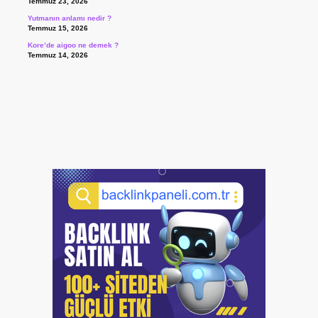
Temmuz 23, 2026
Yutmanın anlamı nedir ?
Temmuz 15, 2026
Kore’de aigoo ne demek ?
Temmuz 14, 2026