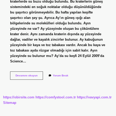
kraterlerde su buzu olduğu bulundu. Bu kraterlerin güneş
sistemindeki en soğuk noktalar olduğu düşünüldüğünde
bu şaşırtıcı görünmeyebilir. Bu hafta yapılan keşifte
şaşırtıcı olan şey şu. Ayrıca Ay’ın güneş ışığı alan
bölgelerinde su molekülleri olduğu bulundu. Ayın
yüzeyinde ne var? Ay yüzeyinde oluşan bu çöküntülere
krater denir. Aynı zamanda kraterin dışında ay yüzeyinde
dağlar, vadiler ve kayalık zincirler bulunur. Ay kabuğunun
yüzeyinde bir kaya ve toz tabakası vardır. Ancak bu kaya ve
toz tabakası ayda rüzgar olmadığı için sabit kalır. Ayın
yüzeyinde su bulunur mu? Ay’da su keşfi 24 Eylül 2009’da
Science…
Ayın
Devamını okuyun
Yorum Bırak
Yüzeyinde
Buz
Var
Mı
https://obirsite.com
https://comfystool.com.tr
https://vavyapi.com.tr
Sitemap