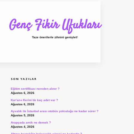
Genç Fikir Ufukları
Taze önerilerle zihnini genişlet!
SIDEBAR
ilbet giriş
ilbet
ilbet giriş adresi
www.bete
SON YAZILAR
Eğitim sertifikası nereden alınır ?
Ağustos 6, 2026
Kur’an-ı Kerim’de kaç adet var ?
Ağustos 6, 2026
Ayvalık ile İstanbul arası otobüs yolculuğu ne kadar sürer ?
Ağustos 5, 2026
Arapçada amik ne demek ?
Ağustos 4, 2026
Altıncı hastalığın bulaşıcılık süresi ne kadardır ?