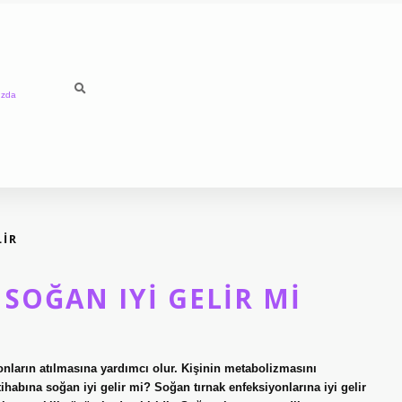
ızda
LIR
 SOĞAN IYI GELIR MI
onların atılmasına yardımcı olur. Kişinin metabolizmasını
ltihabına soğan iyi gelir mi? Soğan tırnak enfeksiyonlarına iyi gelir