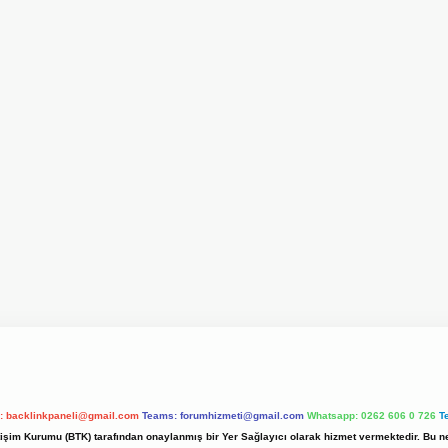
l:
backlinkpaneli@gmail.com
Teams:
forumhizmeti@gmail.com
Whatsapp: 0262 606 0 726
T
etişim Kurumu (BTK) tarafından onaylanmış bir Yer Sağlayıcı olarak hizmet vermektedir. Bu ne