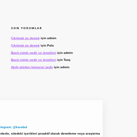
SON YORUMLAR
Çıkılmak ne demek
için
admin
Çıkılmak ne demek
için
Pala
Basit cümle nedir ve örnekleri
için
admin
Basit cümle nedir ve örnekleri
için
Tunç
Akıllı telefon işlemcisi nedir
için
admin
elegram: @karabul
denle, sitedeki içerikleri proaktif olarak denetleme veya araştırma