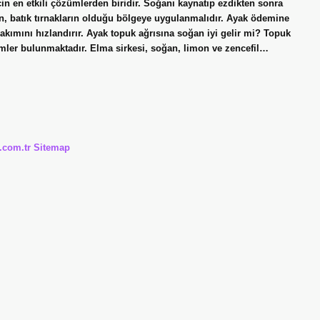
için en etkili çözümlerden biridir. Soğanı kaynatıp ezdikten sonra
an, batık tırnakların olduğu bölgeye uygulanmalıdır. Ayak ödemine
kımını hızlandırır. Ayak topuk ağrısına soğan iyi gelir mi? Topuk
ümler bulunmaktadır. Elma sirkesi, soğan, limon ve zencefil…
i.com.tr
Sitemap