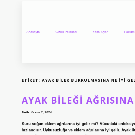
Anasayfa
Gizlilik Politikası
Yasal Uyarı
Hakkım
ETIKET:
AYAK BILEK BURKULMASINA NE IYI GE
AYAK BILEĞI AĞRISINA
Tarih: Kasım 7, 2024
Kuru soğan eklem ağrılarına iyi gelir mi? Vücuttaki enfeksiy
hızlandırır. Uykusuzluğa ve eklem ağrılarına iyi gelir. Ayak i