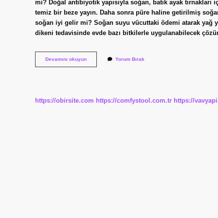
mi? Doğal antibiyotik yapısıyla soğan, batık ayak tırnakları 
temiz bir beze yayın. Daha sonra püre haline getirilmiş soğ
soğan iyi gelir mi? Soğan suyu vücuttaki ödemi atarak yağ ya
dikeni tedavisinde evde bazı bitkilerle uygulanabilecek çöz
Ayak
Devamını okuyun
Yorum Bırak
Bileği
Ağrısına
Soğan
Iyi
Gelir
https://obirsite.com
https://comfystool.com.tr
https://vavyap
Mi