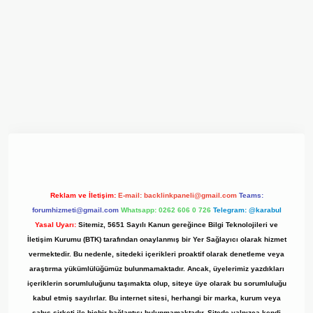
yz/
Reklam ve İletişim:
E-mail:
backlinkpaneli@gmail.com
Teams:
forumhizmeti@gmail.com
Whatsapp: 0262 606 0 726
Telegram: @karabul
Yasal Uyarı:
Sitemiz, 5651 Sayılı Kanun gereğince Bilgi Teknolojileri ve
İletişim Kurumu (BTK) tarafından onaylanmış bir Yer Sağlayıcı olarak hizmet
vermektedir. Bu nedenle, sitedeki içerikleri proaktif olarak denetleme veya
araştırma yükümlülüğümüz bulunmamaktadır. Ancak, üyelerimiz yazdıkları
içeriklerin sorumluluğunu taşımakta olup, siteye üye olarak bu sorumluluğu
kabul etmiş sayılırlar. Bu internet sitesi, herhangi bir marka, kurum veya
şahıs şirketi ile hiçbir bağlantısı bulunmamaktadır. Sitede yalnızca kendi