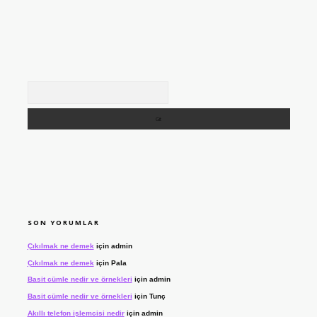
Arama
SON YORUMLAR
Çıkılmak ne demek
için
admin
Çıkılmak ne demek
için
Pala
Basit cümle nedir ve örnekleri
için
admin
Basit cümle nedir ve örnekleri
için
Tunç
Akıllı telefon işlemcisi nedir
için
admin