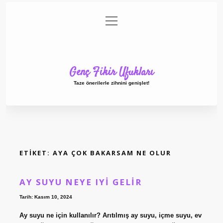
menüyü
Anasayfa
Gizlilik Politikası
Yasal Uyarı
aç
Hakkımızda
Genç Fikir Ufukları
Taze önerilerle zihnini genişlet!
ETIKET:
AYA ÇOK BAKARSAM NE OLUR
AY SUYU NEYE IYI GELIR
Tarih: Kasım 10, 2024
Ay suyu ne için kullanılır? Arıtılmış ay suyu, içme suyu, ev