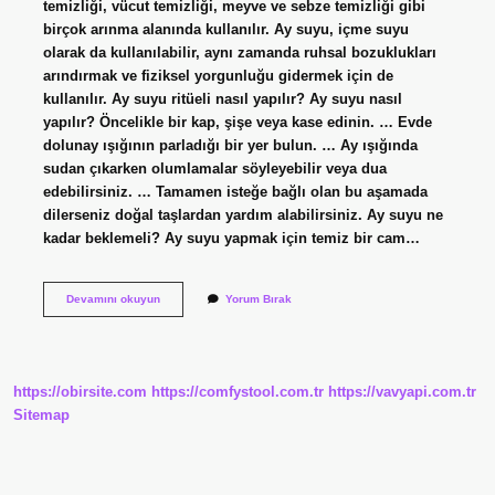
temizliği, vücut temizliği, meyve ve sebze temizliği gibi
birçok arınma alanında kullanılır. Ay suyu, içme suyu
olarak da kullanılabilir, aynı zamanda ruhsal bozuklukları
arındırmak ve fiziksel yorgunluğu gidermek için de
kullanılır. Ay suyu ritüeli nasıl yapılır? Ay suyu nasıl
yapılır? Öncelikle bir kap, şişe veya kase edinin. … Evde
dolunay ışığının parladığı bir yer bulun. … Ay ışığında
sudan çıkarken olumlamalar söyleyebilir veya dua
edebilirsiniz. … Tamamen isteğe bağlı olan bu aşamada
dilerseniz doğal taşlardan yardım alabilirsiniz. Ay suyu ne
kadar beklemeli? Ay suyu yapmak için temiz bir cam…
Ay
Devamını okuyun
Yorum Bırak
Suyu
Neye
Iyi
Gelir
https://obirsite.com
https://comfystool.com.tr
https://vavyapi.com.tr
Sitemap