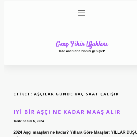
menüyü
Anasayfa
Gizlilik Politikası
Yasal Uyarı
Hakkımız
aç
Genç Fikir Ufukları
Taze önerilerle zihnini genişlet!
ETIKET:
AŞÇILAR GÜNDE KAÇ SAAT ÇALIŞIR
IYI BIR AŞÇI NE KADAR MAAŞ ALIR
Tarih: Kasım 5, 2024
2024 Aşçı maaşları ne kadar? Yıllara Göre Maaşlar: YILLAR DÜ