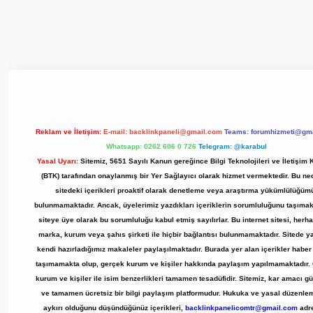
 giriş adresi
www.betexper.xyz/
Reklam ve İletişim:
E-mail:
backlinkpaneli@gmail.com
Teams:
forumhizmeti@gm
Whatsapp: 0262 606 0 726
Telegram: @karabul
Yasal Uyarı:
Sitemiz, 5651 Sayılı Kanun gereğince Bilgi Teknolojileri ve İletişim
(BTK) tarafından onaylanmış bir Yer Sağlayıcı olarak hizmet vermektedir. Bu ne
sitedeki içerikleri proaktif olarak denetleme veya araştırma yükümlülüğüm
bulunmamaktadır. Ancak, üyelerimiz yazdıkları içeriklerin sorumluluğunu taşımak
siteye üye olarak bu sorumluluğu kabul etmiş sayılırlar. Bu internet sitesi, herha
marka, kurum veya şahıs şirketi ile hiçbir bağlantısı bulunmamaktadır. Sitede y
kendi hazırladığımız makaleler paylaşılmaktadır. Burada yer alan içerikler haber n
taşımamakta olup, gerçek kurum ve kişiler hakkında paylaşım yapılmamaktadır.
kurum ve kişiler ile isim benzerlikleri tamamen tesadüfidir. Sitemiz, kar amacı 
ve tamamen ücretsiz bir bilgi paylaşım platformudur. Hukuka ve yasal düzenle
aykırı olduğunu düşündüğünüz içerikleri,
backlinkpanelicomtr@gmail.com
adr