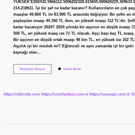
YÜKSEK’E202432.596₺112.500₺202320.015₺55.000₺20229.309₺33.
214.218₺11. İyi bir şef ne kadar kazanır? Kullanıcıların en çok pay
maaşlar 49.800 TL ile 83.900 TL arasında değişiyor. Bir şefin en 
paylaşılan maaşı 44.300 TL iken, en yüksek maaşı 112 TL’dir. Şefl
kadar kazanıyor 2024? 2024 yılında bir aşçının en düşük maaşı 3
500 TL, en yüksek maaş ise 71 TL olacak. Aşçı başı kaç TL maaş 
Bir aşçının en düşük ortak maaşı 48 bin TL, en yüksek ise 162 TL’
Aşçılık iyi bir meslek mi? Eğlenceli ve aynı zamanda iyi bir gelir
kaynağı olan…
Iyi
Devamını okuyun
Yorum Bırak
Bir
Aşçı
Ne
Kadar
Maaş
https://obirsite.com
https://comfystool.com.tr
https://vavyapi.com.tr
S
Alır