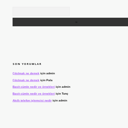
Arama
SON YORUMLAR
Çıkılmak ne demek
için
admin
Çıkılmak ne demek
için
Pala
Basit cümle nedir ve örnekleri
için
admin
Basit cümle nedir ve örnekleri
için
Tunç
Akıllı telefon işlemcisi nedir
için
admin