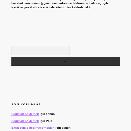
backlinkpanelicomtr@gmail.com
adresine bildirmeniz halinde, ilgili
içerikler yasal süre içerisinde sitemizden kaldırılacaktır.
Arama
SON YORUMLAR
Çıkılmak ne demek
için
admin
Çıkılmak ne demek
için
Pala
Basit cümle nedir ve örnekleri
için
admin