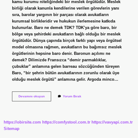
kamu kurumu niteliğindeki bir meslek örgütüdür. Meslek
birliği olarak kanunla kendilerine verilen görevlerin yanı
sıra, barolar yargının bir parçası olarak avukatların
kurumsal birlikleridir ve hukukun ilerlemesine katkıda
bulunurlar. Baro ne demek TDK? TDK’ya göre baro, bir
bölge veya şehirdeki avukatların bağlı olduğu bir meslek
örgütüdür. Dünya çapında birçok farklı yapı veya örgütsel
model olmasına rağmen, avukatların bu bağımsız meslek
örgütlerinin hepsine baro denir. Baronun açılımı ne
demek? Dilimizde Fransızca “demir parmaklıklar,
çubuklar” anlamına gelen barreau sözcüğünden türeyen
Baro, “bir şehrin bütün avukatlarının zorunlu olarak üye
olduğu meslek örgütü” anlamına gelir. Argoda minco…
Baro
Devamını okuyun
Yorum Bırak
Argo
Ne
Demek
https://obirsite.com
https://comfystool.com.tr
https://vavyapi.com.tr
Sitemap