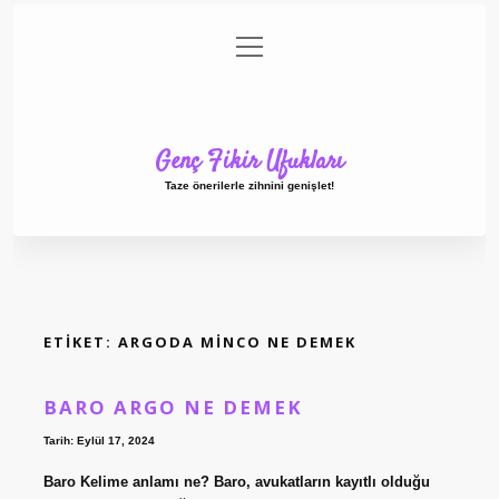
menüyü
Anasayfa
Gizlilik Politikası
Yasal Uyarı
aç
Hakkımızda
Genç Fikir Ufukları
Taze önerilerle zihnini genişlet!
ETIKET:
ARGODA MINCO NE DEMEK
BARO ARGO NE DEMEK
Tarih: Eylül 17, 2024
Baro Kelime anlamı ne? Baro, avukatların kayıtlı olduğu