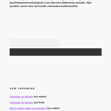
backlinkpanelicomtr@gmail.com
adresine bildirmeniz halinde, ilgili
içerikler yasal süre içerisinde sitemizden kaldırılacaktır.
Arama
SON YORUMLAR
Çıkılmak ne demek
için
admin
Çıkılmak ne demek
için
Pala
Basit cümle nedir ve örnekleri
için
admin