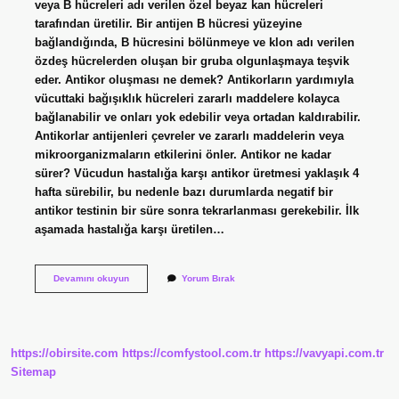
veya B hücreleri adı verilen özel beyaz kan hücreleri
tarafından üretilir. Bir antijen B hücresi yüzeyine
bağlandığında, B hücresini bölünmeye ve klon adı verilen
özdeş hücrelerden oluşan bir gruba olgunlaşmaya teşvik
eder. Antikor oluşması ne demek? Antikorların yardımıyla
vücuttaki bağışıklık hücreleri zararlı maddelere kolayca
bağlanabilir ve onları yok edebilir veya ortadan kaldırabilir.
Antikorlar antijenleri çevreler ve zararlı maddelerin veya
mikroorganizmaların etkilerini önler. Antikor ne kadar
sürer? Vücudun hastalığa karşı antikor üretmesi yaklaşık 4
hafta sürebilir, bu nedenle bazı durumlarda negatif bir
antikor testinin bir süre sonra tekrarlanması gerekebilir. İlk
aşamada hastalığa karşı üretilen…
Antikor
Devamını okuyun
Yorum Bırak
Ne
Zaman
Oluşur
https://obirsite.com
https://comfystool.com.tr
https://vavyapi.com.tr
Sitemap