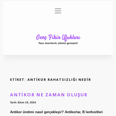
menüyü
Anasayfa
Gizlilik Politikası
Yasal Uyarı
aç
Hakkımızda
Genç Fikir Ufukları
Taze önerilerle zihnini genişlet!
ETIKET:
ANTIKOR RAHATSIZLIĞI NEDIR
ANTIKOR NE ZAMAN OLUŞUR
Tarih: Ekim 19, 2024
Antikor üretimi nasıl gerçekleşir? Antikorlar, B lenfositleri