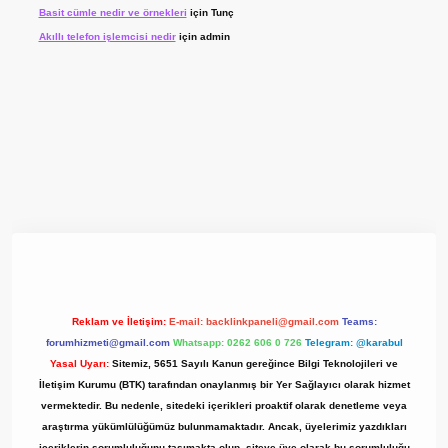
Basit cümle nedir ve örnekleri
için
Tunç
Akıllı telefon işlemcisi nedir
için
admin
 giriş adresi
www.betexper.xyz/
Reklam ve İletişim:
E-mail:
backlinkpaneli@gmail.com
Teams:
forumhizmeti@gmail.com
Whatsapp: 0262 606 0 726
Telegram: @karabul
Yasal Uyarı:
Sitemiz, 5651 Sayılı Kanun gereğince Bilgi Teknolojileri ve
İletişim Kurumu (BTK) tarafından onaylanmış bir Yer Sağlayıcı olarak hizmet
vermektedir. Bu nedenle, sitedeki içerikleri proaktif olarak denetleme veya
araştırma yükümlülüğümüz bulunmamaktadır. Ancak, üyelerimiz yazdıkları
içeriklerin sorumluluğunu taşımakta olup, siteye üye olarak bu sorumluluğu