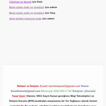
Çıkılmak ne demek
için
Pala
Basit cümle nedir ve örnekleri
için
admin
Basit cümle nedir ve örnekleri
için
Tunç
Akıllı telefon işlemcisi nedir
için
admin
yz/
Reklam ve İletişim:
E-mail:
backlinkpaneli@gmail.com
Teams:
forumhizmeti@gmail.com
Whatsapp: 0262 606 0 726
Telegram: @karabul
Yasal Uyarı:
Sitemiz, 5651 Sayılı Kanun gereğince Bilgi Teknolojileri ve
İletişim Kurumu (BTK) tarafından onaylanmış bir Yer Sağlayıcı olarak hizmet
vermektedir. Bu nedenle, sitedeki içerikleri proaktif olarak denetleme veya