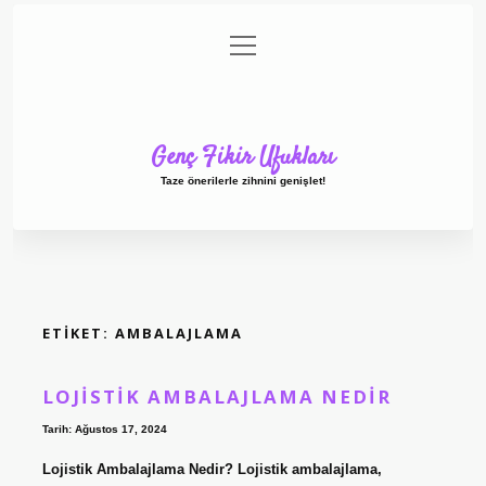
menüyü
Anasayfa
Gizlilik Politikası
Yasal Uyarı
aç
Hakkımızda
Genç Fikir Ufukları
Taze önerilerle zihnini genişlet!
ETIKET:
AMBALAJLAMA
LOJISTIK AMBALAJLAMA NEDIR
Tarih: Ağustos 17, 2024
Lojistik Ambalajlama Nedir? Lojistik ambalajlama,