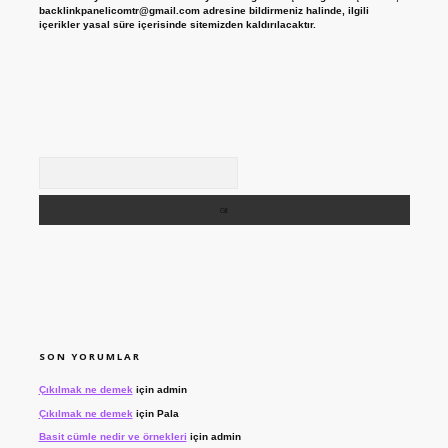
backlinkpanelicomtr@gmail.com
adresine bildirmeniz halinde, ilgili
içerikler yasal süre içerisinde sitemizden kaldırılacaktır.
Arama
SON YORUMLAR
Çıkılmak ne demek
için
admin
Çıkılmak ne demek
için
Pala
Basit cümle nedir ve örnekleri
için
admin