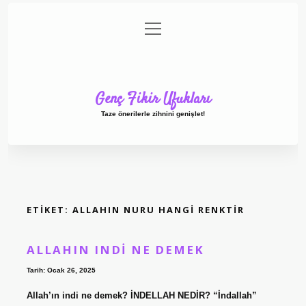
menüyü
Anasayfa
Gizlilik Politikası
Yasal Uyarı
aç
Hakkımızda
Genç Fikir Ufukları
Taze önerilerle zihnini genişlet!
ETIKET:
ALLAHIN NURU HANGI RENKTIR
ALLAHIN INDI NE DEMEK
Tarih: Ocak 26, 2025
Allah’ın indi ne demek? İNDELLAH NEDİR? “İndallah”