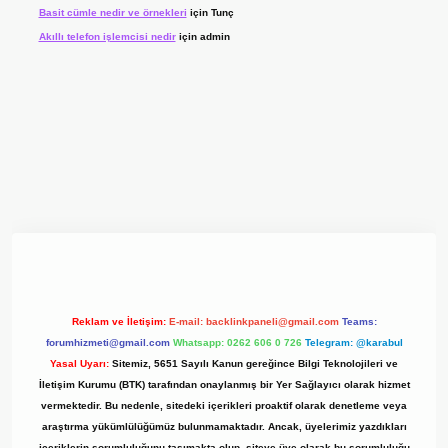
Basit cümle nedir ve örnekleri
için
Tunç
Akıllı telefon işlemcisi nedir
için
admin
 giriş adresi
www.betexper.xyz/
Reklam ve İletişim:
E-mail:
backlinkpaneli@gmail.com
Teams:
forumhizmeti@gmail.com
Whatsapp: 0262 606 0 726
Telegram: @karabul
Yasal Uyarı:
Sitemiz, 5651 Sayılı Kanun gereğince Bilgi Teknolojileri ve
İletişim Kurumu (BTK) tarafından onaylanmış bir Yer Sağlayıcı olarak hizmet
vermektedir. Bu nedenle, sitedeki içerikleri proaktif olarak denetleme veya
araştırma yükümlülüğümüz bulunmamaktadır. Ancak, üyelerimiz yazdıkları
içeriklerin sorumluluğunu taşımakta olup, siteye üye olarak bu sorumluluğu