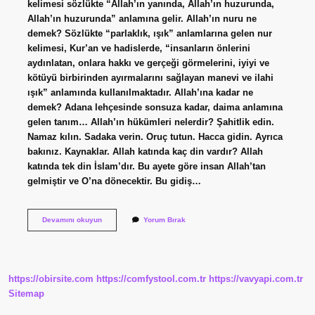
kelimesi sözlükte “Allah’ın yanında, Allah’ın huzurunda,
Allah’ın huzurunda” anlamına gelir. Allah’ın nuru ne
demek? Sözlükte “parlaklık, ışık” anlamlarına gelen nur
kelimesi, Kur’an ve hadislerde, “insanların önlerini
aydınlatan, onlara hakkı ve gerçeği görmelerini, iyiyi ve
kötüyü birbirinden ayırmalarını sağlayan manevi ve ilahi
ışık” anlamında kullanılmaktadır. Allah’ına kadar ne
demek? Adana lehçesinde sonsuza kadar, daima anlamına
gelen tanım… Allah’ın hükümleri nelerdir? Şahitlik edin.
Namaz kılın. Sadaka verin. Oruç tutun. Hacca gidin. Ayrıca
bakınız. Kaynaklar. Allah katında kaç din vardır? Allah
katında tek din İslam’dır. Bu ayete göre insan Allah’tan
gelmiştir ve O’na dönecektir. Bu gidiş…
Allahın
Devamını okuyun
Yorum Bırak
Indi
Ne
Demek
https://obirsite.com
https://comfystool.com.tr
https://vavyapi.com.tr
Sitemap