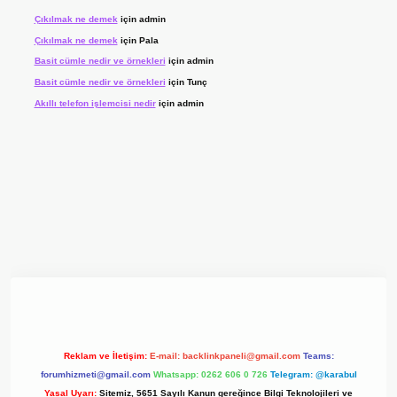
Çıkılmak ne demek
için
admin
Çıkılmak ne demek
için
Pala
Basit cümle nedir ve örnekleri
için
admin
Basit cümle nedir ve örnekleri
için
Tunç
Akıllı telefon işlemcisi nedir
için
admin
 giriş adresi
www.betexper.xyz/
Reklam ve İletişim:
E-mail:
backlinkpaneli@gmail.com
Teams:
forumhizmeti@gmail.com
Whatsapp: 0262 606 0 726
Telegram: @karabul
Yasal Uyarı:
Sitemiz, 5651 Sayılı Kanun gereğince Bilgi Teknolojileri ve