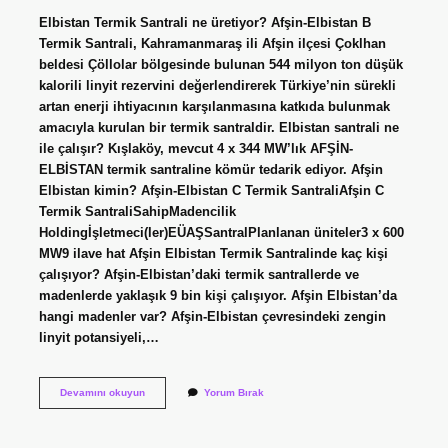
Elbistan Termik Santrali ne üretiyor? Afşin-Elbistan B
Termik Santrali, Kahramanmaraş ili Afşin ilçesi Çoklhan
beldesi Çöllolar bölgesinde bulunan 544 milyon ton düşük
kalorili linyit rezervini değerlendirerek Türkiye’nin sürekli
artan enerji ihtiyacının karşılanmasına katkıda bulunmak
amacıyla kurulan bir termik santraldir. Elbistan santrali ne
ile çalışır? Kışlaköy, mevcut 4 x 344 MW’lık AFŞİN-
ELBİSTAN termik santraline kömür tedarik ediyor. Afşin
Elbistan kimin? Afşin-Elbistan C Termik SantraliAfşin C
Termik SantraliSahipMadencilik
Holdingİşletmeci(ler)EÜAŞSantralPlanlanan üniteler3 x 600
MW9 ilave hat Afşin Elbistan Termik Santralinde kaç kişi
çalışıyor? Afşin-Elbistan’daki termik santrallerde ve
madenlerde yaklaşık 9 bin kişi çalışıyor. Afşin Elbistan’da
hangi madenler var? Afşin-Elbistan çevresindeki zengin
linyit potansiyeli,…
Afşin
Devamını okuyun
Yorum Bırak
Elbistan
Termik
Santrali
Ne