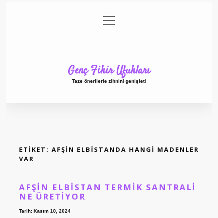
menüyü
Anasayfa
Gizlilik Politikası
Yasal Uyarı
aç
Hakkımızda
Genç Fikir Ufukları
Taze önerilerle zihnini genişlet!
ETIKET:
AFŞIN ELBISTANDA HANGI MADENLER
VAR
AFŞIN ELBISTAN TERMIK SANTRALI
NE ÜRETIYOR
Tarih: Kasım 10, 2024