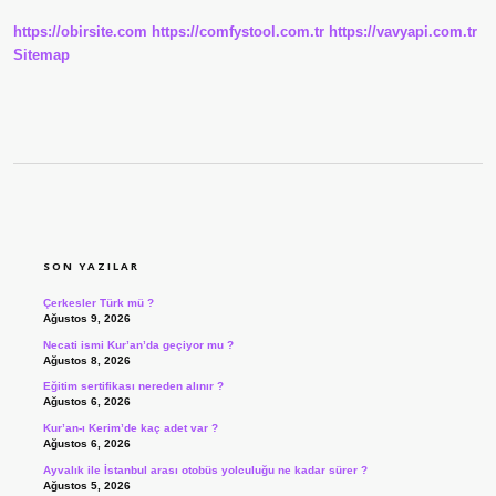
Üretiyor
https://obirsite.com
https://comfystool.com.tr
https://vavyapi.com.tr
Sitemap
SIDEBAR
SON YAZILAR
Çerkesler Türk mü ?
Ağustos 9, 2026
Necati ismi Kur’an’da geçiyor mu ?
Ağustos 8, 2026
Eğitim sertifikası nereden alınır ?
Ağustos 6, 2026
Kur’an-ı Kerim’de kaç adet var ?
Ağustos 6, 2026
Ayvalık ile İstanbul arası otobüs yolculuğu ne kadar sürer ?
Ağustos 5, 2026