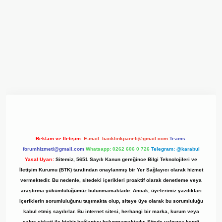
xyz/
Reklam ve İletişim:
E-mail:
backlinkpaneli@gmail.com
Teams:
forumhizmeti@gmail.com
Whatsapp: 0262 606 0 726
Telegram: @karabul
Yasal Uyarı:
Sitemiz, 5651 Sayılı Kanun gereğince Bilgi Teknolojileri ve
İletişim Kurumu (BTK) tarafından onaylanmış bir Yer Sağlayıcı olarak hizmet
vermektedir. Bu nedenle, sitedeki içerikleri proaktif olarak denetleme veya
araştırma yükümlülüğümüz bulunmamaktadır. Ancak, üyelerimiz yazdıkları
içeriklerin sorumluluğunu taşımakta olup, siteye üye olarak bu sorumluluğu
kabul etmiş sayılırlar. Bu internet sitesi, herhangi bir marka, kurum veya
şahıs şirketi ile hiçbir bağlantısı bulunmamaktadır. Sitede yalnızca kendi