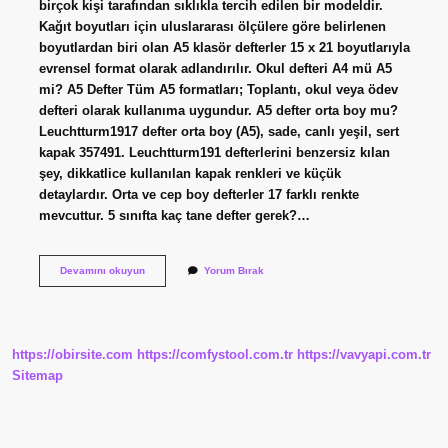
birçok kişi tarafından sıklıkla tercih edilen bir modeldir.
Kağıt boyutları için uluslararası ölçülere göre belirlenen
boyutlardan biri olan A5 klasör defterler 15 x 21 boyutlarıyla
evrensel format olarak adlandırılır. Okul defteri A4 mü A5
mi? A5 Defter Tüm A5 formatları; Toplantı, okul veya ödev
defteri olarak kullanıma uygundur. A5 defter orta boy mu?
Leuchtturm1917 defter orta boy (A5), sade, canlı yeşil, sert
kapak 357491. Leuchtturm191 defterlerini benzersiz kılan
şey, dikkatlice kullanılan kapak renkleri ve küçük
detaylardır. Orta ve cep boy defterler 17 farklı renkte
mevcuttur. 5 sınıfta kaç tane defter gerek?…
A5
Devamını okuyun
Yorum Bırak
Defter
Nasıl
Oluyor
https://obirsite.com
https://comfystool.com.tr
https://vavyapi.com.tr
Sitemap