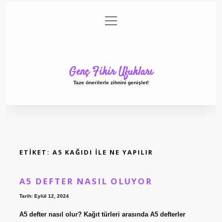
menüyü
Anasayfa
Gizlilik Politikası
Yasal Uyarı
aç
Hakkımızda
Genç Fikir Ufukları
Taze önerilerle zihnini genişlet!
ETIKET:
A5 KAĞIDI ILE NE YAPILIR
A5 DEFTER NASIL OLUYOR
Tarih: Eylül 12, 2024
A5 defter nasıl olur? Kağıt türleri arasında A5 defterler