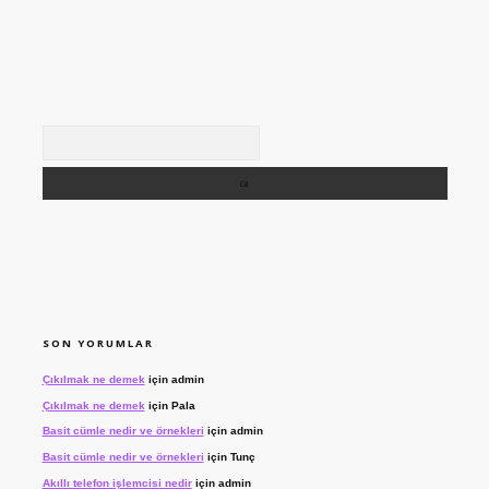
Arama
SON YORUMLAR
Çıkılmak ne demek
için
admin
Çıkılmak ne demek
için
Pala
Basit cümle nedir ve örnekleri
için
admin
Basit cümle nedir ve örnekleri
için
Tunç
Akıllı telefon işlemcisi nedir
için
admin