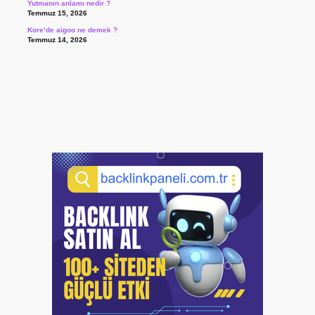
Yutmanın anlamı nedir ?
Temmuz 15, 2026
Kore’de aigoo ne demek ?
Temmuz 14, 2026