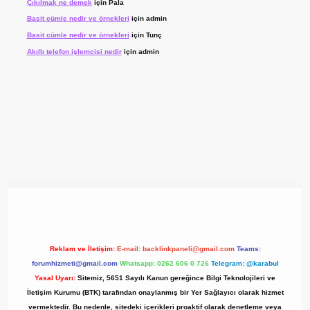
Çıkılmak ne demek
için
Pala
Basit cümle nedir ve örnekleri
için
admin
Basit cümle nedir ve örnekleri
için
Tunç
Akıllı telefon işlemcisi nedir
için
admin
yz/
Reklam ve İletişim:
E-mail:
backlinkpaneli@gmail.com
Teams:
forumhizmeti@gmail.com
Whatsapp: 0262 606 0 726
Telegram: @karabul
Yasal Uyarı:
Sitemiz, 5651 Sayılı Kanun gereğince Bilgi Teknolojileri ve
İletişim Kurumu (BTK) tarafından onaylanmış bir Yer Sağlayıcı olarak hizmet
vermektedir. Bu nedenle, sitedeki içerikleri proaktif olarak denetleme veya