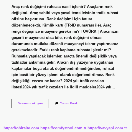
Araç renk değişimi ruhsata nasıl işlenir? Araçların renk
değişimi. Araç sahibi veya yasal temsilcisinin trafik ruhsat
ofisine başvurusu. Renk değişimi için fatura
düzenlenecektir. Kimlik kartı (TR-ID numarası ile). Araç
rengi değişince muayene gerekir mi? TÜVÜRK | Aracınızın
geçerli muayenesi olsa bile, renk değişimi olması
durumunda mutlaka düzenli muayeneyi tekrar yaptırmanız
gerekmektedir. Farklı renk kaplama ruhsata işlenir mi?
Ruhsatla yapılacak işlemler, araçta önemli değişiklik veya
tadilatlar anlamına gelir. Aracın dış yüzeyine uygulanan
kaplamalar boya olarak değerlendirilmediğinden, ruhsat
için basit bir yüzey işlemi olarak değerlendirilmez. Renk
değişikliği cezası ne kadar? 2024 yılı trafik cezaları
listesi2024 yılı trafik cezaları ile ilgili maddeler2024 yılı…
Araba
Devamını okuyun
Yorum Bırak
Renk
Değiştirme
Ruhsata
Işletme
Ne
https://obirsite.com
https://comfystool.com.tr
https://vavyapi.com.tr
Kadar
2024