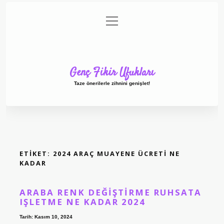
menüyü
Anasayfa
Gizlilik Politikası
Yasal Uyarı
aç
Hakkımızda
Genç Fikir Ufukları
Taze önerilerle zihnini genişlet!
ETIKET:
2024 ARAÇ MUAYENE ÜCRETI NE
KADAR
ARABA RENK DEĞIŞTIRME RUHSATA
IŞLETME NE KADAR 2024
Tarih: Kasım 10, 2024