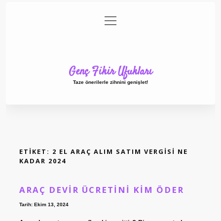
menüyü
Anasayfa
Gizlilik Politikası
Yasal Uyarı
aç
Hakkımızda
Genç Fikir Ufukları
Taze önerilerle zihnini genişlet!
ETIKET:
2 EL ARAÇ ALIM SATIM VERGISI NE
KADAR 2024
ARAÇ DEVIR ÜCRETINI KIM ÖDER
Tarih: Ekim 13, 2024