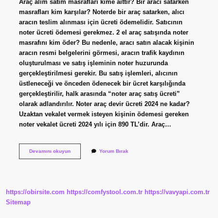
Araç alım satım masrafları kime aittir? Bir aracı satarken
masrafları kim karşılar? Noterde bir araç satarken, alıcı
aracın teslim alınması için ücreti ödemelidir. Satıcının
noter ücreti ödemesi gerekmez. 2 el araç satışında noter
masrafını kim öder? Bu nedenle, aracı satın alacak kişinin
aracın resmi belgelerini görmesi, aracın trafik kaydının
oluşturulması ve satış işleminin noter huzurunda
gerçekleştirilmesi gerekir. Bu satış işlemleri, alıcının
üstleneceği ve önceden ödenecek bir ücret karşılığında
gerçekleştirilir, halk arasında “noter araç satış ücreti”
olarak adlandırılır. Noter araç devir ücreti 2024 ne kadar?
Uzaktan vekalet vermek isteyen kişinin ödemesi gereken
noter vekalet ücreti 2024 yılı için 890 TL’dir. Araç…
Araç
Devamını okuyun
Yorum Bırak
Devir
Ücretini
Kim
Öder
https://obirsite.com
https://comfystool.com.tr
https://vavyapi.com.tr
Sitemap