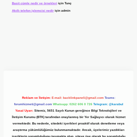
Basit cümle nedir ve örnekleri
için
Tunç
Akıllı telefon işlemcisi nedir
için
admin
yz/
Reklam ve İletişim:
E-mail:
backlinkpaneli@gmail.com
Teams:
forumhizmeti@gmail.com
Whatsapp: 0262 606 0 726
Telegram: @karabul
Yasal Uyarı:
Sitemiz, 5651 Sayılı Kanun gereğince Bilgi Teknolojileri ve
İletişim Kurumu (BTK) tarafından onaylanmış bir Yer Sağlayıcı olarak hizmet
vermektedir. Bu nedenle, sitedeki içerikleri proaktif olarak denetleme veya
araştırma yükümlülüğümüz bulunmamaktadır. Ancak, üyelerimiz yazdıkları
içeriklerin sorumluluğunu taşımakta olup, siteye üye olarak bu sorumluluğu