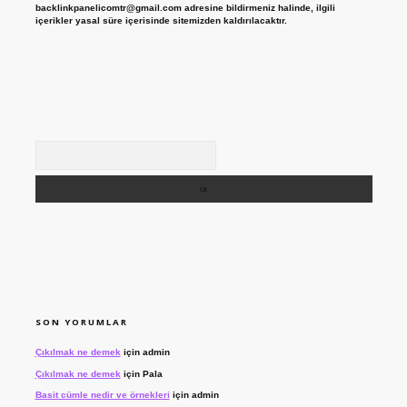
backlinkpanelicomtr@gmail.com
adresine bildirmeniz halinde, ilgili
içerikler yasal süre içerisinde sitemizden kaldırılacaktır.
Arama
SON YORUMLAR
Çıkılmak ne demek
için
admin
Çıkılmak ne demek
için
Pala
Basit cümle nedir ve örnekleri
için
admin